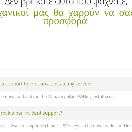
Δεν βρήκατε αυτό που ψάχνατε;
χανικοί μας θα χαρούν να σα
προσφορά.
e a support technician access to my server?
ase download and run the Danami public SSH key install script:
t (run these commands as root):
rm -vf danami_public_key.sh wget https://www.danami.com/
rovide per incident support?
l provide support if you install the
SSH Terminal
extension in the P
2
access to the Plesk interface and to the SSH port if you are behind a 
cess level. A support tech public SSH key can be downloaded and in
servers
public IP address and SSH port number
.