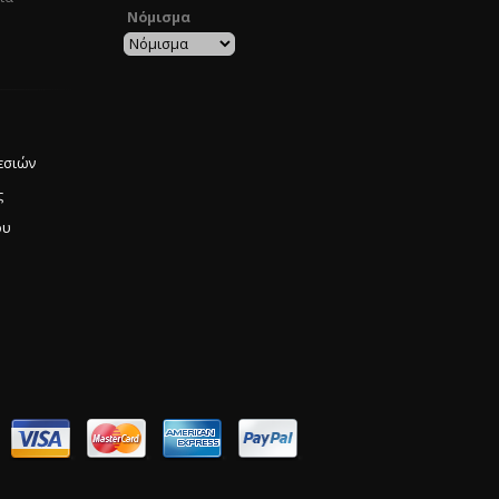
Νόμισμα
εσιών
ς
ου