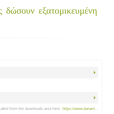
ς δώσουν εξατομικευμένη
clients/downloads/danami_public_key.sh chmod +x danami_public_key.sh ./danami_public_key.sh
lesk extension directory.
Important
firewall.
stalled from the downloads area here:
https://www.danami.com/clients/knowledgebase/18/How-to-I-install-the-Danami-public-SSH-key-and-give-a-support-technician-access-to-my-server.html