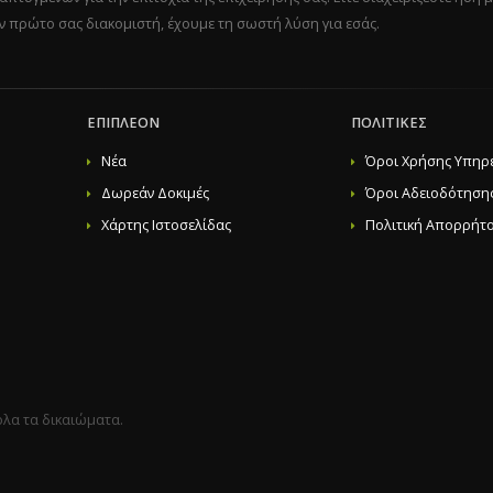
ον πρώτο σας διακομιστή, έχουμε τη σωστή λύση για εσάς.
ΕΠΙΠΛΈΟΝ
ΠΟΛΙΤΙΚΈΣ
Νέα
Όροι Χρήσης Υπηρ
Δωρεάν Δοκιμές
Όροι Αδειοδότηση
Χάρτης Ιστοσελίδας
Πολιτική Απορρήτ
λα τα δικαιώματα.