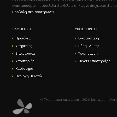
αναπτυσσόμενη ιστοσελίδα είτε θέλετε απλώς να διαχειριστείτε τ
Προβολή περισσότερων
ΠΛΟΉΓΗΣΗ
ΥΠΟΣΤΉΡΙΞΗ
Προϊόντα
Εγκατάσταση
Υπηρεσίες
Βάση Γνώσης
Επικοινωνία
Τεκμηρίωση
Υποστήριξη
Tickets Υποστήριξης
Κατάστημα
Περιοχή Πελατών
© Πνευματικά Δικαιώματα 2026. Καταχωρημένα ό