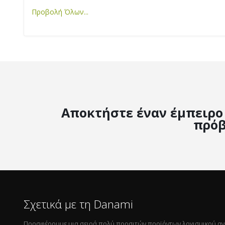
Προβολή Πλήρους Άρθρου...
Προβολή Όλων...
Προβολή Πλήρους Άρθρου...
Αποκτήστε έναν έμπειρο 
πρόβ
Σχετικά με τη Danami
Προσφέρουμε μια σειρά πολύ προσιτών προϊόντων λογισμικού αναπτ