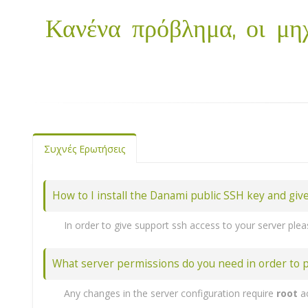
Κανένα πρόβλημα, οι μη
Συχνές Ερωτήσεις
How to I install the Danami public SSH key and giv
In order to give support ssh access to your server ple
To install our public key using our install scrip
What server permissions do you need in order to p
If you cannot provide SSH access many times we can stil
1. Make sure to allow our IP addresses
64.114.251.25
Any changes in the server configuration require
root
ac
2. The support technician will also need to know your 