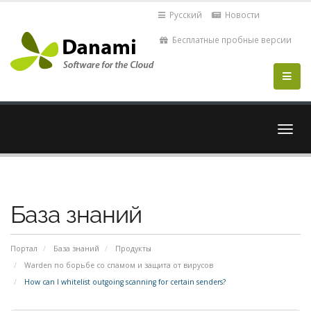
Русский
Новости
Бесплатные пробные версии
Пере
нави
База знаний
Портал
База знаний
Продукты
Warden по борьбе со спамом и защита от вирусов
How can I whitelist outgoing scanning for certain senders?