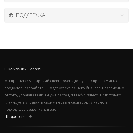
ПОДДЕРЖКА
О компании Danami
Мы предлагаем широкий спектр очень доступных программных
продуктов, разработанных для успеха вашего бизнеса. Независимо
от того, управляете ли вы уже растущим веб-бизнесом или только
планируете управлять своим первым сервером, у нас есть
подходящее решение для вас.
Подробнее