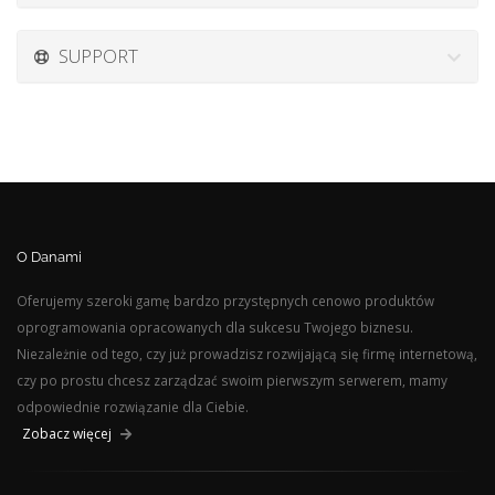
SUPPORT
O Danami
Oferujemy szeroki gamę bardzo przystępnych cenowo produktów
oprogramowania opracowanych dla sukcesu Twojego biznesu.
Niezależnie od tego, czy już prowadzisz rozwijającą się firmę internetową,
czy po prostu chcesz zarządzać swoim pierwszym serwerem, mamy
odpowiednie rozwiązanie dla Ciebie.
Zobacz więcej