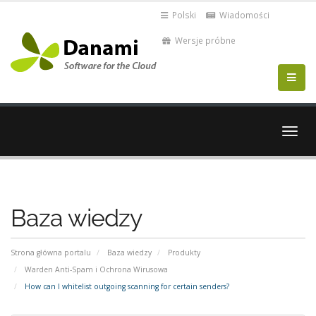
Polski
Wiadomości
Wersje próbne
Przeł
nawig
Baza wiedzy
Strona główna portalu
Baza wiedzy
Produkty
Warden Anti-Spam i Ochrona Wirusowa
How can I whitelist outgoing scanning for certain senders?