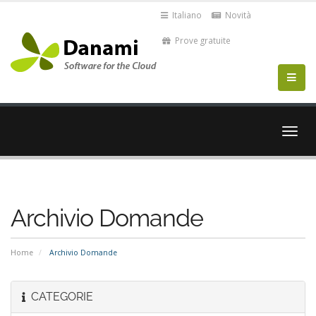
Italiano
Novità
Prove gratuite
Attiv
Navi
Archivio Domande
Home
Archivio Domande
CATEGORIE