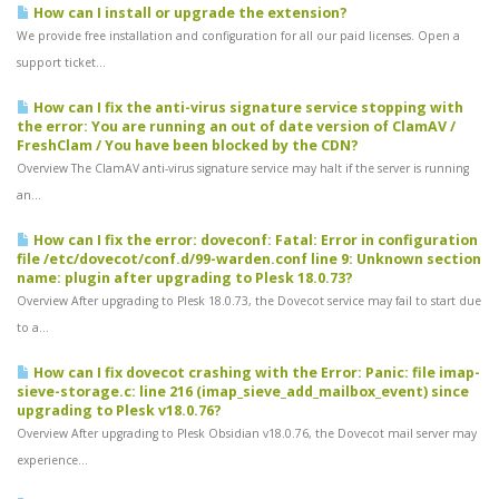
How can I install or upgrade the extension?
We provide free installation and configuration for all our paid licenses. Open a
support ticket...
How can I fix the anti-virus signature service stopping with
the error: You are running an out of date version of ClamAV /
FreshClam / You have been blocked by the CDN?
Overview The ClamAV anti-virus signature service may halt if the server is running
an...
How can I fix the error: doveconf: Fatal: Error in configuration
file /etc/dovecot/conf.d/99-warden.conf line 9: Unknown section
name: plugin after upgrading to Plesk 18.0.73?
Overview After upgrading to Plesk 18.0.73, the Dovecot service may fail to start due
to a...
How can I fix dovecot crashing with the Error: Panic: file imap-
sieve-storage.c: line 216 (imap_sieve_add_mailbox_event) since
upgrading to Plesk v18.0.76?
Overview After upgrading to Plesk Obsidian v18.0.76, the Dovecot mail server may
experience...