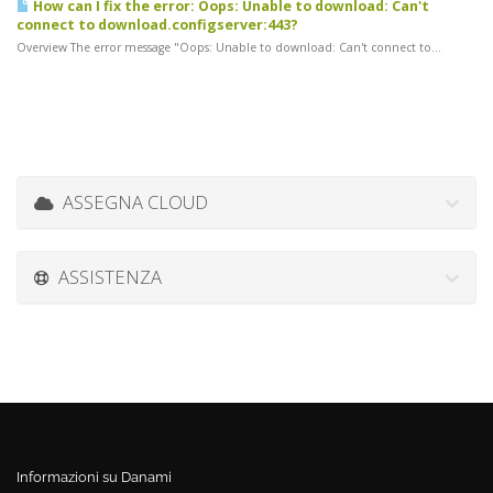
How can I fix the error: Oops: Unable to download: Can't
connect to download.configserver:443?
Overview The error message "Oops: Unable to download: Can't connect to...
ASSEGNA CLOUD
ASSISTENZA
Informazioni su Danami