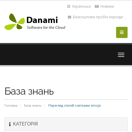
Українська
Новини
Безкоштовні пробні періоди
Пере
навіг
База знань
Головна
База знань
Перегляд статей з мітками emojis
КАТЕГОРІЯ