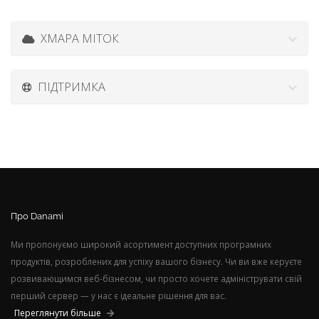
ХМАРА МІТОК
ПІДТРИМКА
Про Danami
Ми пропонуємо широкий асортимент доступних програмних
продуктів, розроблених для успіху вашого бізнесу. Чи ви вже керуєте
розвивающимся веб-бізнесом, чи просто хочете адмініструвати свій
перший сервер — у нас є ідеальне рішення для вас.
Переглянути більше