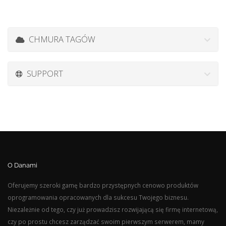
CHMURA TAGÓW
SUPPORT
O Danami
Oferujemy szeroki gamę bardzo przystępnych cenowo produktów
oprogramowania opracowanych dla sukcesu Twojego biznesu.
Niezależnie od tego, czy już prowadzisz rozwijającą się firmę internetową,
czy po prostu chcesz zarządzać swoim pierwszym serwerem, mamy