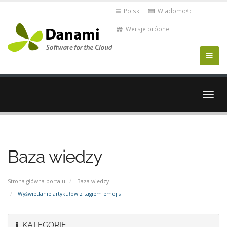
Polski
Wiadomości
Wersje próbne
Przeł
nawig
Baza wiedzy
Strona główna portalu
Baza wiedzy
Wyświetlanie artykułów z tagiem emojis
KATEGORIE