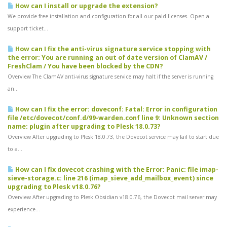
How can I install or upgrade the extension?
We provide free installation and configuration for all our paid licenses. Open a
support ticket...
How can I fix the anti-virus signature service stopping with
the error: You are running an out of date version of ClamAV /
FreshClam / You have been blocked by the CDN?
Overview The ClamAV anti-virus signature service may halt if the server is running
an...
How can I fix the error: doveconf: Fatal: Error in configuration
file /etc/dovecot/conf.d/99-warden.conf line 9: Unknown section
name: plugin after upgrading to Plesk 18.0.73?
Overview After upgrading to Plesk 18.0.73, the Dovecot service may fail to start due
to a...
How can I fix dovecot crashing with the Error: Panic: file imap-
sieve-storage.c: line 216 (imap_sieve_add_mailbox_event) since
upgrading to Plesk v18.0.76?
Overview After upgrading to Plesk Obsidian v18.0.76, the Dovecot mail server may
experience...