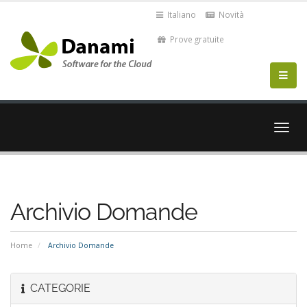
Italiano
Novità
Prove gratuite
Attiv
Navi
Archivio Domande
Home
Archivio Domande
CATEGORIE