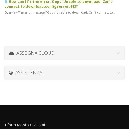
How can I fix the error: Oops: Unable to download: Can't
connect to download.configserver:443?
Overview The error message "Oops: Unable to download: Can't connect to...
ASSEGNA CLOUD
ASSISTENZA
Informazioni su Danami