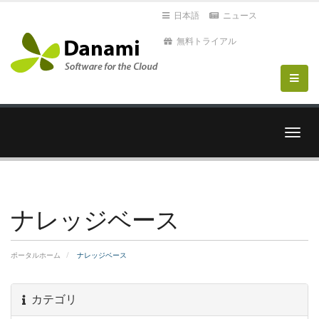
日本語
ニュース
無料トライアル
ナ
ビ
ゲ
ー
シ
ョ
ナレッジベース
ン
を
切
ポータルホーム
ナレッジベース
り
替
え
カテゴリ