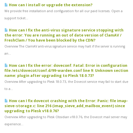
How can I install or upgrade the extension?
We provide free installation and configuration for all our paid licenses. Open a
support ticket...
How can I fix the anti-virus signature service stopping with
the error: You are running an out of date version of ClamAV /
FreshClam / You have been blocked by the CDN?
Overview The ClamAV anti-virus signature service may halt if the server is running
an...
How can I fix the error: doveconf: Fatal: Error in configuration
file /etc/dovecot/conf.d/99-warden.conf line 9: Unknown section
name: plugin after upgrading to Plesk 18.0.73?
Overview After upgrading to Plesk 18.0.73, the Dovecot service may fail to start due
to a...
How can I fix dovecot crashing with the Error: Panic: file imap-
sieve-storage.c: line 216 (imap_sieve_add_mailbox_event) since
upgrading to Plesk v18.0.76?
Overview After upgrading to Plesk Obsidian v18.0.76, the Dovecot mail server may
experience...