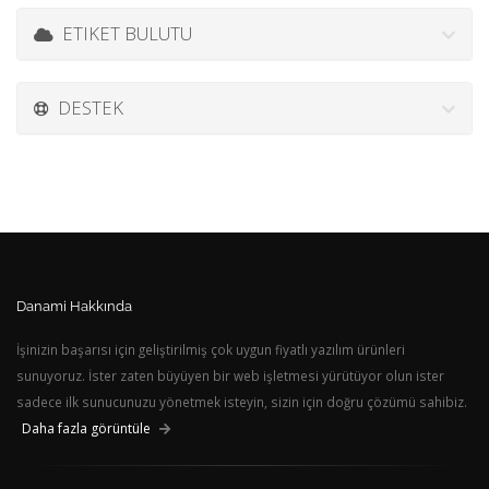
ETIKET BULUTU
DESTEK
Danami Hakkında
İşinizin başarısı için geliştirilmiş çok uygun fiyatlı yazılım ürünleri
sunuyoruz. İster zaten büyüyen bir web işletmesi yürütüyor olun ister
sadece ilk sunucunuzu yönetmek isteyin, sizin için doğru çözümü sahibiz.
Daha fazla görüntüle