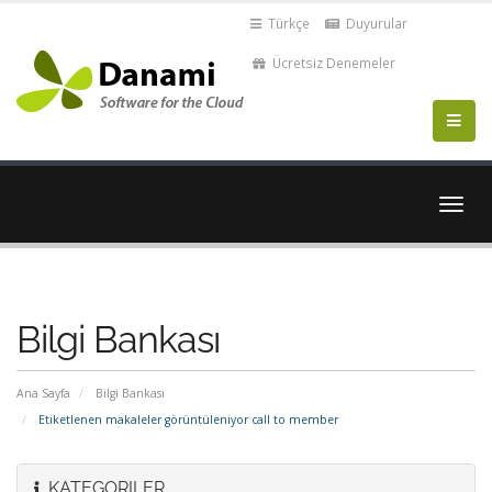
Türkçe
Duyurular
Ücretsiz Denemeler
Gezi
değiş
Bilgi Bankası
Ana Sayfa
Bilgi Bankası
Etiketlenen makaleler görüntüleniyor call to member
KATEGORILER