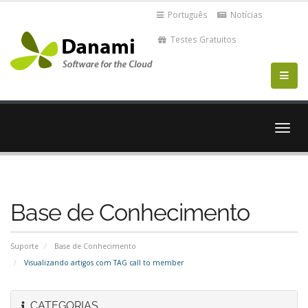
Português
Notícias
Testes Gratuitos
Alter
nave
Base de Conhecimento
Suporte
Base de Conhecimento
Visualizando artigos com TAG call to member
CATEGORIAS