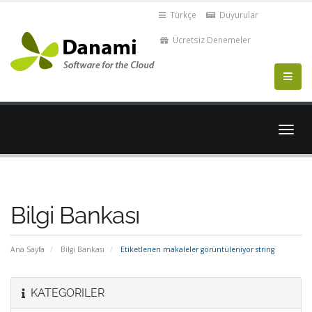
Türkçe
Duyurular
Ücretsiz Denemeler
Gezi
değiş
Bilgi Bankası
Ana Sayfa
Bilgi Bankası
Etiketlenen makaleler görüntüleniyor string
KATEGORILER