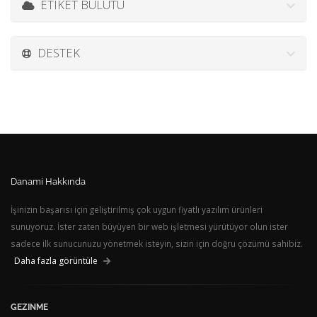
ETIKET BULUTU
DESTEK
Danami Hakkında
İşinizin başarısı için geliştirilmiş çok uygun fiyatlı yazılım ürünleri
sunuyoruz. İster zaten büyüyen bir web işletmesi yürütüyor olun ister
sadece ilk sunucunuzu yönetmek isteyin, sizin için doğru çözümü sahibiz.
Daha fazla görüntüle
GEZINME