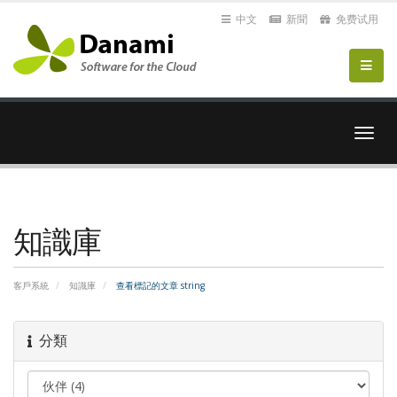
中文
新聞
免费试用
切
換
導
覽
知識庫
客戶系統
知識庫
查看標記的文章 string
分類