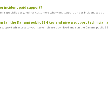
er incident paid support?
an is specially designed for customers who want support on per incident basis....
install the Danami public SSH key and give a support technician 
ve support ssh access to your server please download and run the Danami public SS