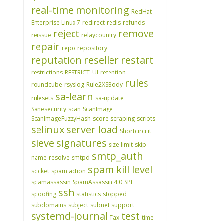
real-time monitoring
RedHat
Enterprise Linux 7
redirect
redis
refunds
reject
remove
reissue
relaycountry
repair
repo
repository
reputation
reseller
restart
restrictions
RESTRICT_UI
retention
rules
roundcube
rsyslog
Rule2XSBody
sa-learn
rulesets
sa-update
Sanesecurity
scan
ScanImage
ScanImageFuzzyHash
score
scraping
scripts
selinux
server load
Shortcircuit
sieve
signatures
size limit
skip-
smtp_auth
name-resolve
smtpd
spam kill level
socket
spam action
spamassassin
SpamAssassin 4.0
SPF
ssh
spoofing
statistics
stopped
subdomains
subject
subnet
support
systemd-journal
test
Tax
time