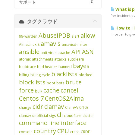
2
サポート
What is p
Per incident pl
タグクラウド
How to I 
AbuseIPDB
allow
In order to gi
99-warden
alert
amavis
AlmaLinux 8
amavisd-milter
ansible
API
ASN
anti-virus
apache
atomic
attachments
attacks
autolearn
bayes
backtrace
bad header
banned
blacklists
billing
billing cycle
blocked
blocklists
brute
boot
bots
force
cache
cancel
bulk
Centos 7
CentOS2Alma
cidr
clamav
change
ClamAV 0.103
cli
clamav-unofficial-sigs
cloudflare
cluster
command line interface
country
CPU
console
crash
CRDF