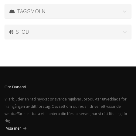
TAGGMOLN
STÖD
Om Danami
Vi erbjuder en rad mycket prisvärda mjukvaruprodukter utvecklade för
framgången av ditt företag. Oavsett om du redan driver ett växande
webbaffär eller bara vill hantera din första server, har vi rätt lösning för
dig.
Visa mer