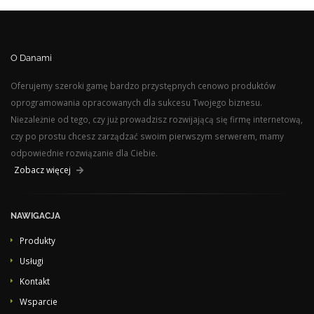
O Danami
Oferujemy szeroki gamę bardzo przystępnych cenowo produktów
oprogramowania opracowanych dla sukcesu Twojego biznesu.
Niezależnie od tego, czy już prowadzisz rozwijającą się firmę internetową,
czy po prostu chcesz zarządzać swoim pierwszym serwerem, mamy
odpowiednie rozwiązanie dla Ciebie.
Zobacz więcej
NAWIGACJA
Produkty
Usługi
Kontakt
Wsparcie