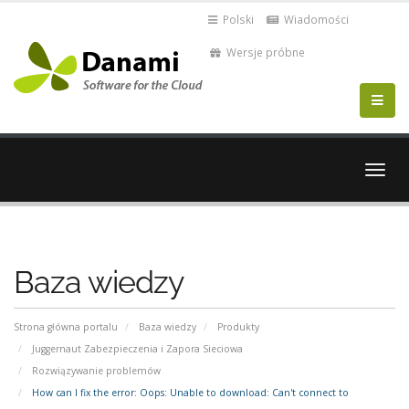
Polski
Wiadomości
Wersje próbne
Przeł
nawig
Baza wiedzy
Strona główna portalu
Baza wiedzy
Produkty
Juggernaut Zabezpieczenia i Zapora Sieciowa
Rozwiązywanie problemów
How can I fix the error: Oops: Unable to download: Can't connect to