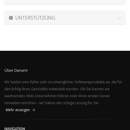
UNTERSTÜTZUNG
Über Danami
Wir bieten eine Reihe sehr erschwinglicher Softwareprodukte an, die für
den Erfolg Ihres Geschäfts entwickelt wurden. Ob Sie bereits ein
wachsendes Web-Unternehmen führen oder Ihren ersten Server
verwalten möchten – wir haben die richtige Lösung für Sie.
Mehr anzeigen
NAVIGATION