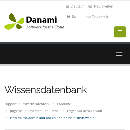
Deutsch
Neuigkeiten
Kostenlose Testversionen
Navig
ein-/
Wissensdatenbank
Support
Wissensdatenbank
Produkte
Juggernaut Sicherheit und Firewall
Fragen vor dem Verkauf
How do the admin and pro edition domain limits work?