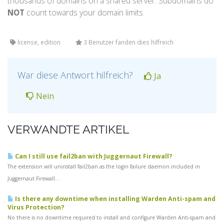
thousands of domains on a shared server. Subdomains do
NOT
count towards your domain limits.
license, edition
3 Benutzer fanden dies hilfreich
War diese Antwort hilfreich?
Ja
Nein
VERWANDTE ARTIKEL
Can I still use fail2ban with Juggernaut Firewall?
The extension will uninstall fail2ban as the login failure daemon included in
Juggernaut Firewall...
Is there any downtime when installing Warden Anti-spam and
Virus Protection?
No there is no downtime required to install and configure Warden Anti-spam and