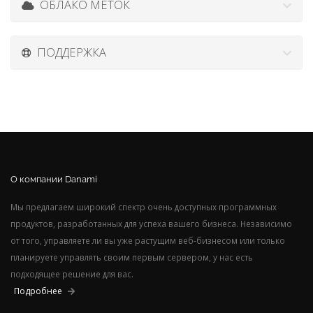
ОБЛАКО МЕТОК
ПОДДЕРЖКА
О компании Danami
Мы предлагаем широкий спектр очень доступных программных
продуктов, разработанных для успеха вашего бизнеса. Независимо
от того, управляете ли вы уже растущим веб-бизнесом или только
планируете управлять своим первым сервером, у нас есть
подходящее решение для вас.
Подробнее