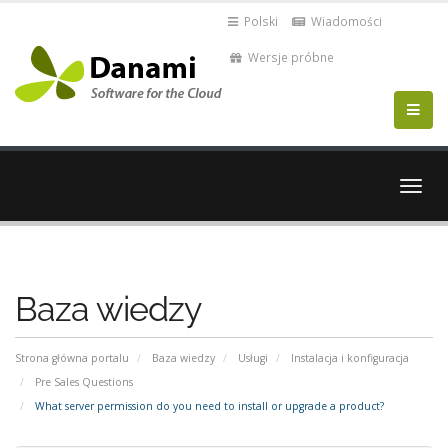
Polski
Wiadomości
Wersje próbne
Przeł
nawig
Baza wiedzy
Strona główna portalu
Baza wiedzy
Usługi
Instalacja i konfiguracja
Pre Sales Questions
What server permission do you need to install or upgrade a product?