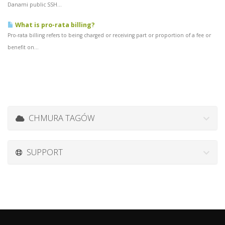
Danami public SSH...
What is pro-rata billing?
Pro-rata billing refers to being charged or receiving part or proportion of a fee or
benefit on...
CHMURA TAGÓW
SUPPORT