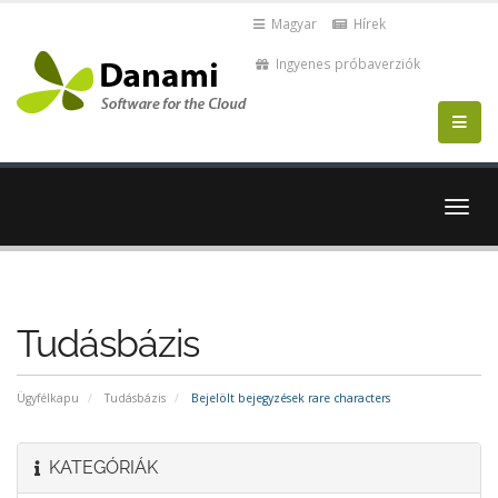
Magyar
Hírek
Ingyenes próbaverziók
Váltá
a
navig
Tudásbázis
Ügyfélkapu
Tudásbázis
Bejelölt bejegyzések rare characters
KATEGÓRIÁK