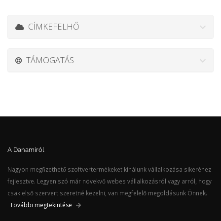
CÍMKEFELHŐ
TÁMOGATÁS
A Danamiról
Nagyon megfizethető szoftvertermékeket kínálunk vállalkozása sikeréhez
fejlesztve. Legyen szó már növekvő webes vállalkozásról vagy arról, hogy
csak első szervert szeretné kezelni, van megfelelő megoldásunk Önnek.
További megtekintése