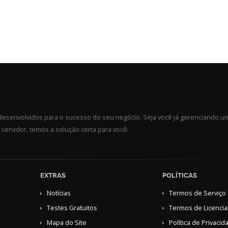
esenvolvidos para o sucesso do seu negócio. Seja você já gerenciando u
ervidor, temos a solução certa para você.
EXTRAS
POLÍTICAS
Notícias
Termos de Serviço
Testes Gratuitos
Termos de Licenci
Mapa do Site
Política de Privacid