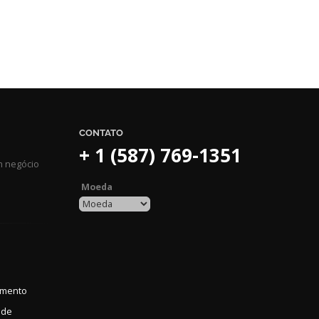
CONTATO
+ 1 (587) 769-1351
m negócio
Moeda
amento
ade