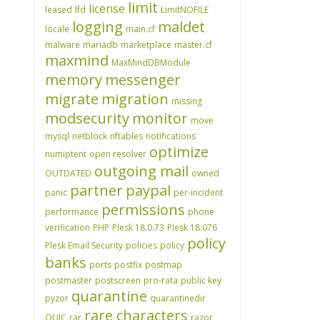
limit
license
leased
lfd
LimitNOFILE
logging
maldet
locale
main.cf
malware
mariadb
marketplace
master.cf
maxmind
MaxMindDBModule
memory
messenger
migrate
migration
missing
modsecurity
monitor
move
mysql
netblock
nftables
notifications
optimize
numiptent
open resolver
outgoing mail
OUTDATED
owned
partner
paypal
panic
per-incident
permissions
performance
phone
verification
PHP
Plesk 18.0.73
Plesk 18.076
policy
Plesk Email Security
policies
policy
banks
ports
postfix
postmap
postmaster
postscreen
pro-rata
public key
quarantine
pyzor
quarantinedir
rare characters
QUIC
rar
razor