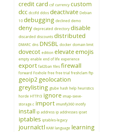
credit card
custom
csf
currency
dcc
deactivate
dccifd
ddos
Debian
debugging
10
declined
demo
deny
disable
deprecated
directory
distributed
discarded
discounts
DNSBL
DMARC
dns
docker
domain limit
dovecot
elevate
emojis
edition
empty
enable
end of life
experience
export
firewall
fail2ban
files
forward
Foxhole
free
free trial
freshclam
ftp
geoip2
geolocation
greylisting
gtube
hash
help
heuristics
ignore
horde
HTTP/3
imap-sieve-
import
storage.c
imunify360
inotify
install
ip address
ip addresses
ipset
iptables
iptables-legacy
journalctl
learning
KAM
language