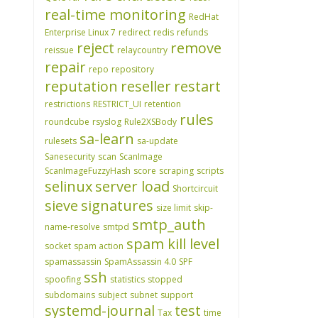
real-time monitoring
RedHat
Enterprise Linux 7
redirect
redis
refunds
reject
remove
reissue
relaycountry
repair
repo
repository
reputation
reseller
restart
restrictions
RESTRICT_UI
retention
rules
roundcube
rsyslog
Rule2XSBody
sa-learn
rulesets
sa-update
Sanesecurity
scan
ScanImage
ScanImageFuzzyHash
score
scraping
scripts
selinux
server load
Shortcircuit
sieve
signatures
size limit
skip-
smtp_auth
name-resolve
smtpd
spam kill level
socket
spam action
spamassassin
SpamAssassin 4.0
SPF
ssh
spoofing
statistics
stopped
subdomains
subject
subnet
support
systemd-journal
test
Tax
time