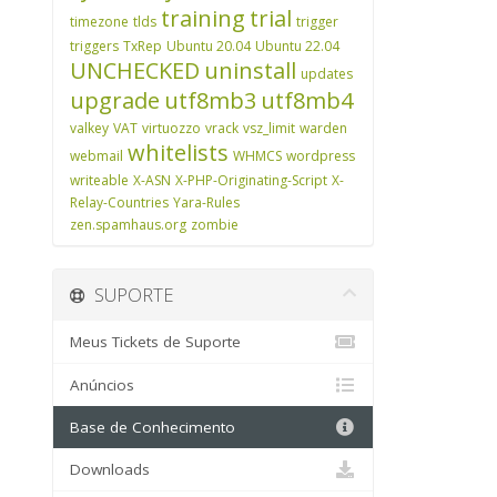
training
trial
timezone
tlds
trigger
triggers
TxRep
Ubuntu 20.04
Ubuntu 22.04
UNCHECKED
uninstall
updates
upgrade
utf8mb3
utf8mb4
valkey
VAT
virtuozzo
vrack
vsz_limit
warden
whitelists
webmail
WHMCS
wordpress
writeable
X-ASN
X-PHP-Originating-Script
X-
Relay-Countries
Yara-Rules
zen.spamhaus.org
zombie
SUPORTE
Meus Tickets de Suporte
Anúncios
Base de Conhecimento
Downloads