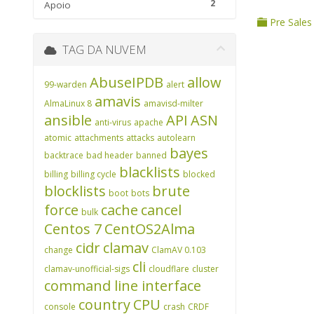
2
Apoio
Pre Sales
TAG DA NUVEM
AbuseIPDB
allow
99-warden
alert
amavis
AlmaLinux 8
amavisd-milter
ansible
API
ASN
anti-virus
apache
atomic
attachments
attacks
autolearn
bayes
backtrace
bad header
banned
blacklists
billing
billing cycle
blocked
blocklists
brute
boot
bots
force
cache
cancel
bulk
Centos 7
CentOS2Alma
cidr
clamav
change
ClamAV 0.103
cli
clamav-unofficial-sigs
cloudflare
cluster
command line interface
country
CPU
console
crash
CRDF