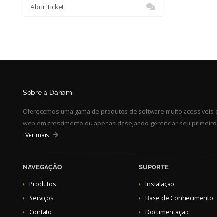
Abrir Ticket
Sobre a Danami
Oferecemos uma gama de produtos de software muito acessíveis d
web em crescimento ou apenas desejando gerenciar seu primeiro s
Ver mais
NAVEGAÇÃO
SUPORTE
Produtos
Instalação
Serviços
Base de Conhecimento
Contato
Documentação