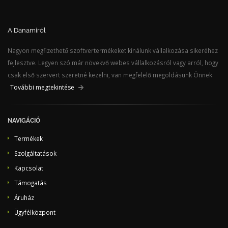
A Danamiról
Nagyon megfizethető szoftvertermékeket kínálunk vállalkozása sikeréhez
fejlesztve. Legyen szó már növekvő webes vállalkozásról vagy arról, hogy
csak első szervert szeretné kezelni, van megfelelő megoldásunk Önnek.
További megtekintése
NAVIGÁCIÓ
Termékek
Szolgáltatások
Kapcsolat
Támogatás
Áruház
Ügyfélközpont