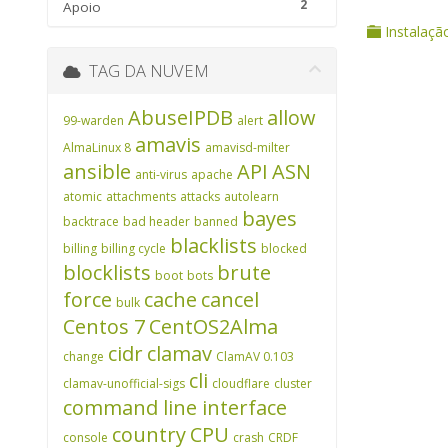
2
Apoio
Instalaçã
TAG DA NUVEM
AbuseIPDB
allow
99-warden
alert
amavis
AlmaLinux 8
amavisd-milter
ansible
API
ASN
anti-virus
apache
atomic
attachments
attacks
autolearn
bayes
backtrace
bad header
banned
blacklists
billing
billing cycle
blocked
blocklists
brute
boot
bots
force
cache
cancel
bulk
Centos 7
CentOS2Alma
cidr
clamav
change
ClamAV 0.103
cli
clamav-unofficial-sigs
cloudflare
cluster
command line interface
country
CPU
console
crash
CRDF