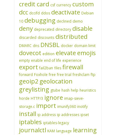
credit card
custom
csf
currency
dcc
deactivate
dccifd
ddos
Debian
debugging
10
declined
demo
deny
disable
deprecated
directory
distributed
discarded
discounts
DNSBL
DMARC
dns
docker
domain limit
dovecot
elevate
emojis
edition
empty
enable
end of life
experience
export
firewall
fail2ban
files
forward
Foxhole
free
free trial
freshclam
ftp
geoip2
geolocation
greylisting
gtube
hash
help
heuristics
ignore
horde
HTTP/3
imap-sieve-
import
storage.c
imunify360
inotify
install
ip address
ip addresses
ipset
iptables
iptables-legacy
journalctl
learning
KAM
language