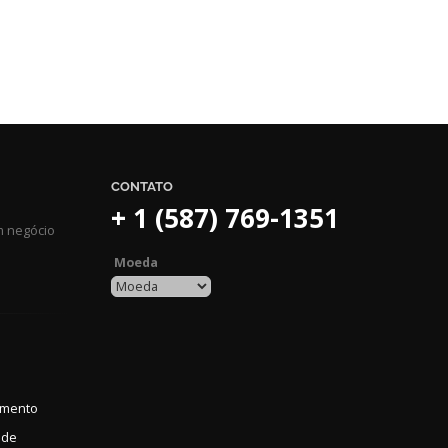
CONTATO
+ 1 (587) 769-1351
m negócio
Moeda
amento
ade