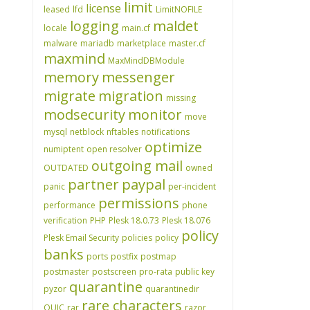
limit
license
leased
lfd
LimitNOFILE
logging
maldet
locale
main.cf
malware
mariadb
marketplace
master.cf
maxmind
MaxMindDBModule
memory
messenger
migrate
migration
missing
modsecurity
monitor
move
mysql
netblock
nftables
notifications
optimize
numiptent
open resolver
outgoing mail
OUTDATED
owned
partner
paypal
panic
per-incident
permissions
performance
phone
verification
PHP
Plesk 18.0.73
Plesk 18.076
policy
Plesk Email Security
policies
policy
banks
ports
postfix
postmap
postmaster
postscreen
pro-rata
public key
quarantine
pyzor
quarantinedir
rare characters
QUIC
rar
razor