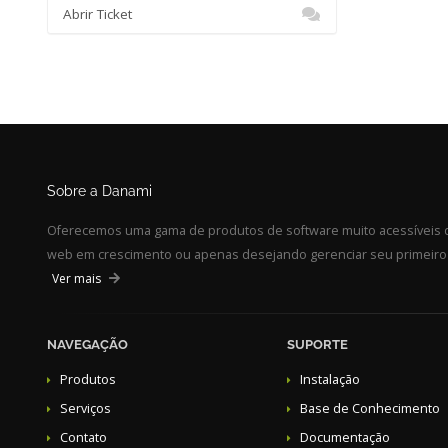
Abrir Ticket
Sobre a Danami
Oferecemos uma gama de produtos de software muito acessíveis d
web em crescimento ou apenas desejando gerenciar seu primeiro s
Ver mais
NAVEGAÇÃO
SUPORTE
Produtos
Instalação
Serviços
Base de Conhecimento
Contato
Documentação