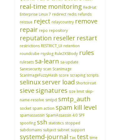
real-time monitoring
RedHat
Enterprise Linux 7
redirect
redis
refunds
reject
remove
reissue
relaycountry
repair
repo
repository
reputation
reseller
restart
restrictions
RESTRICT_UI
retention
rules
roundcube
rsyslog
Rule2XSBody
sa-learn
rulesets
sa-update
Sanesecurity
scan
ScanImage
ScanImageFuzzyHash
score
scraping
scripts
selinux
server load
Shortcircuit
sieve
signatures
size limit
skip-
smtp_auth
name-resolve
smtpd
spam kill level
socket
spam action
spamassassin
SpamAssassin 4.0
SPF
ssh
spoofing
statistics
stopped
subdomains
subject
subnet
support
systemd-journal
test
Tax
time