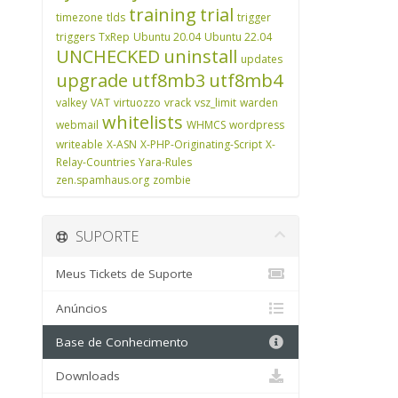
training
trial
timezone
tlds
trigger
triggers
TxRep
Ubuntu 20.04
Ubuntu 22.04
UNCHECKED
uninstall
updates
upgrade
utf8mb3
utf8mb4
valkey
VAT
virtuozzo
vrack
vsz_limit
warden
whitelists
webmail
WHMCS
wordpress
writeable
X-ASN
X-PHP-Originating-Script
X-
Relay-Countries
Yara-Rules
zen.spamhaus.org
zombie
SUPORTE
Meus Tickets de Suporte
Anúncios
Base de Conhecimento
Downloads