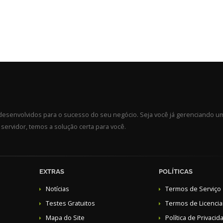
esenvolvidos para o sucesso do seu negócio. Seja você já gerenciando u
ervidor, temos a solução certa para você.
EXTRAS
POLÍTICAS
Notícias
Termos de Serviço
Testes Gratuitos
Termos de Licenci
Mapa do Site
Política de Privacid