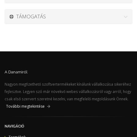
TÁMOGATÁS
A Danamiról
Nagyon megfizethető szoftvertermékeket kínálunk vállalkozása sikeréhez
fejlesztve. Legyen szó már növekvő webes vállalkozásról vagy arról, hogy
csak első szervert szeretné kezelni, van megfelelő megoldásunk Önnek.
További megtekintése
NAVIGÁCIÓ