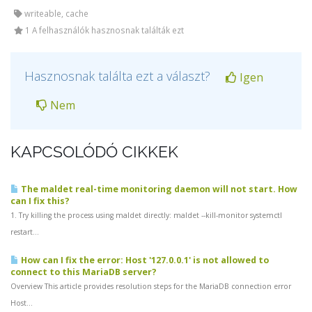
writeable, cache
1 A felhasználók hasznosnak találták ezt
Hasznosnak találta ezt a választ?
Igen
Nem
KAPCSOLÓDÓ CIKKEK
The maldet real-time monitoring daemon will not start. How
can I fix this?
1. Try killing the process using maldet directly: maldet --kill-monitor systemctl
restart...
How can I fix the error: Host '127.0.0.1' is not allowed to
connect to this MariaDB server?
Overview This article provides resolution steps for the MariaDB connection error
Host...