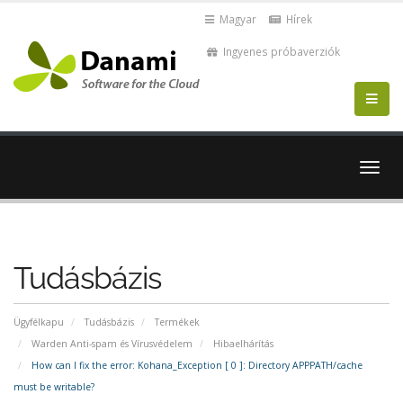
Magyar
Hírek
Ingyenes próbaverziók
Váltá
a
navig
Tudásbázis
Ügyfélkapu
Tudásbázis
Termékek
Warden Anti-spam és Vírusvédelem
Hibaelhárítás
How can I fix the error: Kohana_Exception [ 0 ]: Directory APPPATH/cache
must be writable?