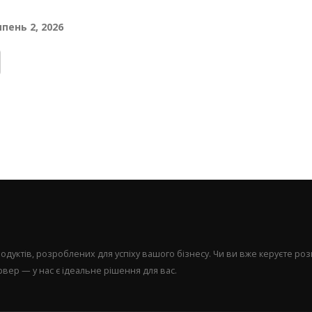
пень 2, 2026
уктів, розроблених для успіху вашого бізнесу. Чи ви вже керуєте р
вер — у нас є ідеальне рішення для вас.