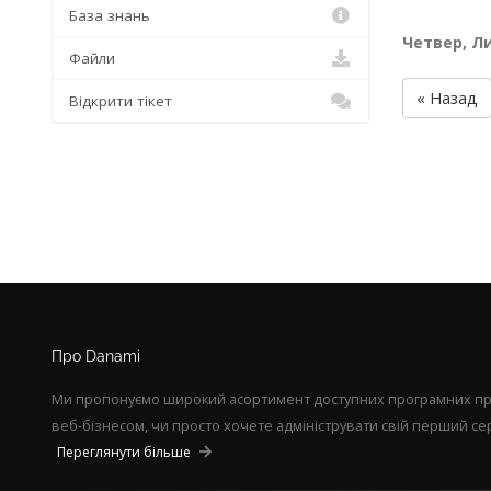
База знань
Четвер, Ли
Файли
« Назад
Відкрити тікет
Про Danami
Ми пропонуємо широкий асортимент доступних програмних прод
веб-бізнесом, чи просто хочете адмініструвати свій перший сер
Переглянути більше