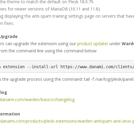
the theme to match the default on Plesk 18.0.79.
r fixes for newer versions of MariaDB (10.11 and 11.8).
 bug displaying the anti-spam training settings page on servers th
on fixes.
 Upgrade
ors can upgrade the extension using our
product updater
under
Warde
rom the command line using the command below:
n extension --install-url https://www.danami.com/clients
 the upgrade process using the command: tail -f /var/log/plesk/panel
elog
s.danami.com/warden/basics/changelog
formation
.danami.com/products/plesk-extensions/warden-antispam-and-virus-p