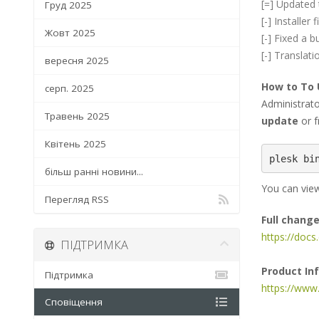
[=] Updated 
Груд 2025
[-] Installe
Жовт 2025
[-] Fixed a
[-] Translati
вересня 2025
How to To
серп. 2025
Administrat
Травень 2025
update
or f
Квітень 2025
plesk bi
більш ранні новини...
You can view
Перегляд RSS
Full chang
https://doc
ПІДТРИМКА
Product In
Підтримка
https://www
Сповіщення