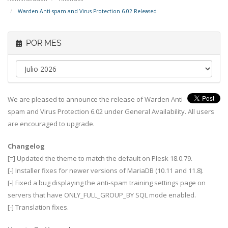
Warden Anti-spam and Virus Protection 6.02 Released
POR MES
We are pleased to announce the release of Warden Anti-
spam and Virus Protection 6.02 under General Availability. All users
are encouraged to upgrade.
Changelog
[=] Updated the theme to match the default on Plesk 18.0.79.
[-] Installer fixes for newer versions of MariaDB (10.11 and 11.8).
[-] Fixed a bug displaying the anti-spam training settings page on
servers that have ONLY_FULL_GROUP_BY SQL mode enabled.
[-] Translation fixes.