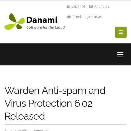
Español
Anuncios
Pruebas gratuitas
Alter
Nave
Warden Anti-spam and
Virus Protection 6.02
Released
Administración
Anuncios