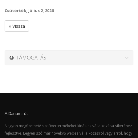
Csütörtök, Július 2, 2026
« Vissza
TÁMOGATÁS
A Danamiról
Nagyon megfizethető szoftvertermékeket kínálunk vállalkozása sikeréhez
fejlesztve. Legyen szó már növekvő webes vállalkozásról vagy arról, hogy