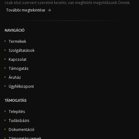
csak első szervert szeretné kezelni, van megfelelő megoldásunk Önnek.
További megtekintése
NAVIGÁCIÓ
Termékek
Szolgáltatások
Kapcsolat
Támogatás
Áruház
Ügyfélközpont
TÁMOGATÁS
Telepítés
Tudásbázis
Dokumentáció
Támogatási jegyek