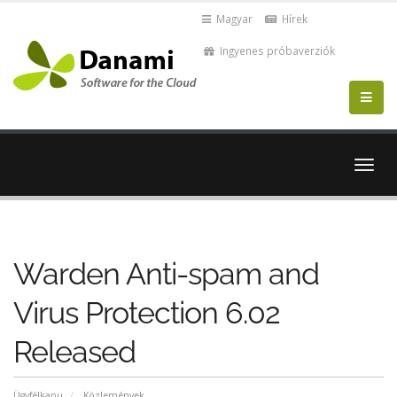
Magyar
Hírek
Ingyenes próbaverziók
Váltá
a
navig
Warden Anti-spam and
Virus Protection 6.02
Released
Ügyfélkapu
Közlemények