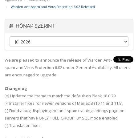
Warden Anti-spam and Virus Protection 6.02 Released
HÓNAP SZERINT
We are pleased to announce the release of Warden Anti-
spam and Virus Protection 6.02 under General Availability. All users
are encouraged to upgrade.
Changelog
[=] Updated the theme to match the default on Plesk 18.0.79.
[-] Installer fixes for newer versions of MariaDB (10.11 and 11.8).
[-] Fixed a bug displaying the anti-spam training settings page on
servers that have ONLY_FULL_GROUP_BY SQL mode enabled.
[-] Translation fixes.