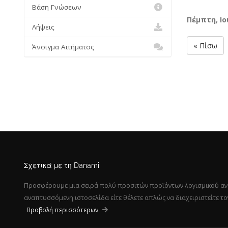
Βάση Γνώσεων
Πέμπτη, Ιο
Λήψεις
« Πίσω
Άνοιγμα Αιτήματος
Σχετικά με τη Danami
Προσφέρουμε μια σειρά πολύ προσιτών προϊόντων λογισμικού αναπτ
αναπτυσσόμενη ιστοσελίδα είτε θέλετε απλώς να διαχειριστείτε τ
Προβολή περισσότερων