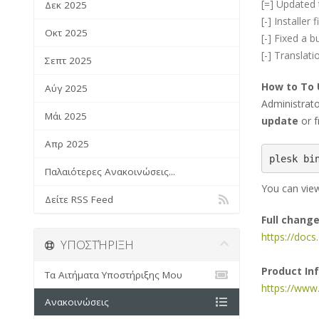
[=] Updated 
Δεκ 2025
[-] Installe
Οκτ 2025
[-] Fixed a
[-] Translati
Σεπτ 2025
How to To
Αύγ 2025
Administrat
Μάι 2025
update
or f
Απρ 2025
plesk bi
Παλαιότερες Ανακοινώσεις...
You can view
Δείτε RSS Feed
Full chang
https://doc
ΥΠΟΣΤΉΡΙΞΗ
Product In
Τα Αιτήματα Υποστήριξης Μου
https://www
Ανακοινώσεις