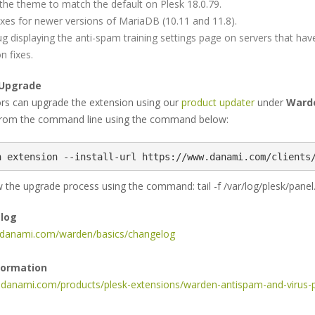
the theme to match the default on Plesk 18.0.79.
r fixes for newer versions of MariaDB (10.11 and 11.8).
 bug displaying the anti-spam training settings page on servers th
on fixes.
 Upgrade
ors can upgrade the extension using our
product updater
under
Warde
rom the command line using the command below:
n extension --install-url https://www.danami.com/clients
 the upgrade process using the command: tail -f /var/log/plesk/panel
elog
s.danami.com/warden/basics/changelog
formation
.danami.com/products/plesk-extensions/warden-antispam-and-virus-p