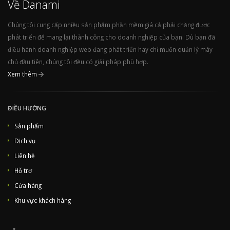
Về Danami
Sentinel Anti-malware - Host Edition - Unlimited Domains 11. Afterwards, set the product type to "other", then select the previously created product group from the dropdown menu and provide a product name matching the same Danami product name. Finally, find the uploaded
Xem bài viết đầy đủ...
Chúng tôi cung cấp nhiều sản phẩm phần mềm giá cả phải chăng được
phát triển để mang lại thành công cho doanh nghiệp của bạn. Dù bạn đã
điều hành doanh nghiệp web đang phát triển hay chỉ muốn quản lý máy
chủ đầu tiên, chúng tôi đều có giải pháp phù hợp.
Xem thêm
ĐIỀU HƯỚNG
Sản phẩm
Dịch vụ
Liên hệ
Hỗ trợ
Cửa hàng
Khu vực khách hàng