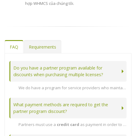
hợp WHMCS của chúng tôi.
FAQ
Requirements
Do you have a partner program available for
discounts when purchasing multiple licenses?
We do have a program for service providers who maintain at least 10 active licenses. Note: Enterprise also licenses count towards your active license count as long as the software update subscription is active.
Xem bài viết đầy đủ...
What payment methods are required to get the
partner program discount?
Partners must use a
credit card
as payment in order to get the partner discount.
Xem bài viết đầy đủ...