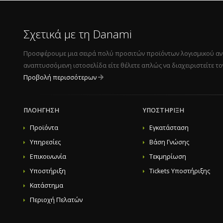
Juggernaut Security and Firewall - Pro Edition - 30 Do
Juggernaut Security and Firewall - Host Edition - Unli
Sentinel Anti-malware - Admin Edition - 10 Domains
Σχετικά με τη Danami
Sentinel Anti-malware - Pro Edition - 30 Domains
Sentinel Anti-malware - Host Edition - Unlimited Domains 11. Afterwards, set the 
Προσφέρουμε μια σειρά πολύ προσιτών προϊόντων λογισμικού αναπτ
Προβολή Πλήρους Άρθρου...
αναπτυσσόμενη ιστοσελίδα είτε θέλετε απλώς να διαχειριστείτε τ
Προβολή περισσότερων
ΠΛΟΉΓΗΣΗ
ΥΠΟΣΤΉΡΙΞΗ
Προϊόντα
Εγκατάσταση
Υπηρεσίες
Βάση Γνώσης
Επικοινωνία
Τεκμηρίωση
Υποστήριξη
Tickets Υποστήριξης
Κατάστημα
Περιοχή Πελατών