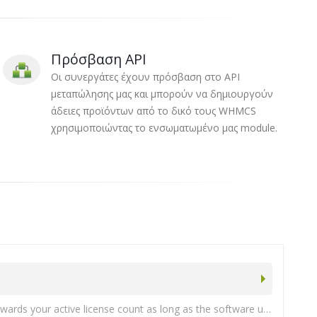
Πρόσβαση API
Οι συνεργάτες έχουν πρόσβαση στο API
μεταπώλησης μας και μπορούν να δημιουργούν
άδειες προϊόντων από το δικό τους WHMCS
χρησιμοποιώντας το ενσωματωμένο μας module.
We do have a program for service providers who maintain at least 10 active licenses. Note: Enterprise also licenses count towards your active license count as long as the software update subscription is active.