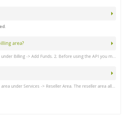
ted
.
lling area?
Partners must maintain a credit balance before they can use the API to purchase any products. Partners can purchase credit under Billing -> Add Funds. 2. Before using the API you must add the server IP addresses that you are going to be connecting from under Reseller -> Settings -> Allowed IP addresses (comma separated).
Partners can request access to our reseller API by opening a support ticket. Once approved, partners can access the reseller area under Services -> Reseller Area. The reseller area allows you to view all orders placed though the API. You can also generate your API key credentials or restrict your API access to specific IP addresses under the Reseller -> Settings page. 2. Partners must maintain a credit balance before they can use the API to purchase any products. Partners can purchase credit under Billing -> Add Funds.
'Save Changes' . 10. When you have a product group, you can assign your product to it. To create a product, click on 'Create a New Product'. You will have add a product for every Danami edition that you want to support. Danami provides the following products to resellers: