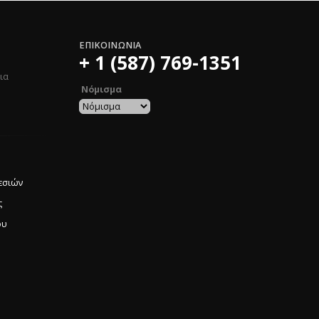
ΕΠΙΚΟΙΝΩΝΊΑ
+ 1 (587) 769-1351
ovide a product name matching the same Danami product name. Finally, find the uploaded
ια
Νόμισμα
εσιών
ς
ου