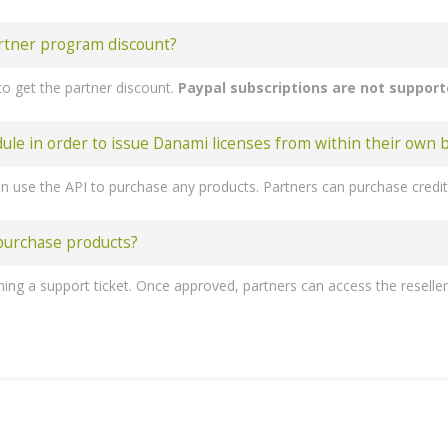
rtner program discount?
o get the partner discount.
Paypal subscriptions are not suppor
 in order to issue Danami licenses from within their own bi
 purchase products?
ess 'Create New Group'. 7. Enter the name, click on your previously created server, press 'Add' and then 'Save Changes'. 8. The next step to follow is creating a product and its group. Forward to 'System settings' -> 'Products/Services' -> 'Products/Services' and create a new group. 9. Enter a product group name and press 
n - 10 Domains
- 30 Domains
 - Unlimited domains
Juggernaut Security and Firewall
Domains