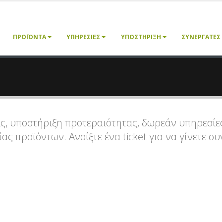
ΠΡΟΪΌΝΤΑ
ΥΠΗΡΕΣΊΕΣ
ΥΠΟΣΤΉΡΙΞΗ
ΣΥΝΕΡΓΆΤΕΣ
ς, υποστήριξη προτεραιότητας, δωρεάν υπηρεσίε
ς προϊόντων. Ανοίξτε ένα ticket για να γίνετε σ