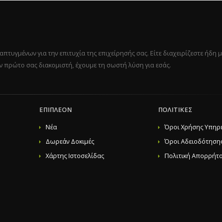
mains
mited domains
Sentinel Anti-malware
product type to "other", then select the previously created product group from the dropdown menu and pr
υγμένων για την επιτυχία της επιχείρησής σας. Είτε διαχειρίζεστε ήδη μ
ον πρώτο σας διακομιστή, έχουμε τη σωστή λύση για εσάς.
ΕΠΙΠΛΈΟΝ
ΠΟΛΙΤΙΚΈΣ
Νέα
Όροι Χρήσης Υπηρ
Δωρεάν Δοκιμές
Όροι Αδειοδότηση
Χάρτης Ιστοσελίδας
Πολιτική Απορρήτ