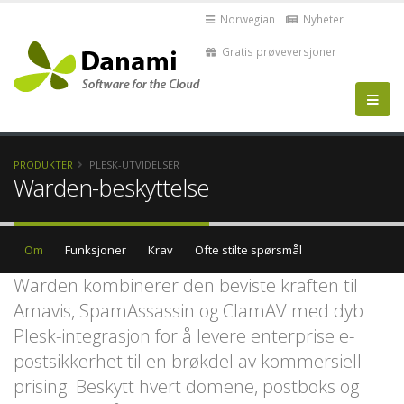
Norwegian
Nyheter
Gratis prøveversjoner
PRODUKTER
PLESK-UTVIDELSER
Warden-beskyttelse
Om
Funksjoner
Krav
Ofte stilte spørsmål
Warden kombinerer den beviste kraften til
Amavis, SpamAssassin og ClamAV med dyb
Plesk-integrasjon for å levere enterprise e-
postsikkerhet til en brøkdel av kommersiell
prising. Beskytt hvert domene, postboks og