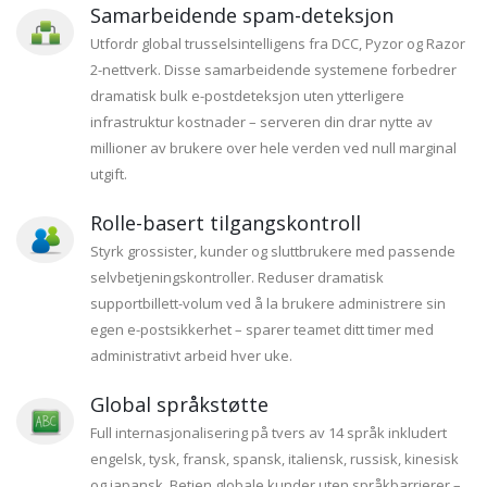
Samarbeidende spam-deteksjon
Utfordr global trusselsintelligens fra DCC, Pyzor og Razor
2-nettverk. Disse samarbeidende systemene forbedrer
dramatisk bulk e-postdeteksjon uten ytterligere
infrastruktur kostnader – serveren din drar nytte av
millioner av brukere over hele verden ved null marginal
utgift.
Rolle-basert tilgangskontroll
Styrk grossister, kunder og sluttbrukere med passende
selvbetjeningskontroller. Reduser dramatisk
supportbillett-volum ved å la brukere administrere sin
egen e-postsikkerhet – sparer teamet ditt timer med
administrativt arbeid hver uke.
Global språkstøtte
Full internasjonalisering på tvers av 14 språk inkludert
engelsk, tysk, fransk, spansk, italiensk, russisk, kinesisk
og japansk. Betjen globale kunder uten språkbarrierer –