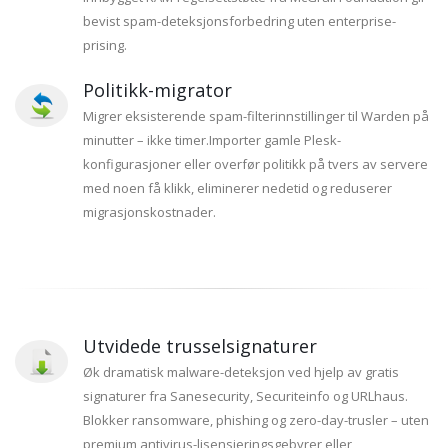
bevist spam-deteksjonsforbedring uten enterprise-
prising.
Politikk-migrator
Migrer eksisterende spam-filterinnstillinger til Warden på
minutter – ikke timer.Importer gamle Plesk-
konfigurasjoner eller overfør politikk på tvers av servere
med noen få klikk, eliminerer nedetid og reduserer
migrasjonskostnader.
Utvidede trusselsignaturer
Øk dramatisk malware-deteksjon ved hjelp av gratis
signaturer fra Sanesecurity, Securiteinfo og URLhaus.
Blokker ransomware, phishing og zero-day-trusler – uten
premium antivirus-lisensieringsgebyrer eller