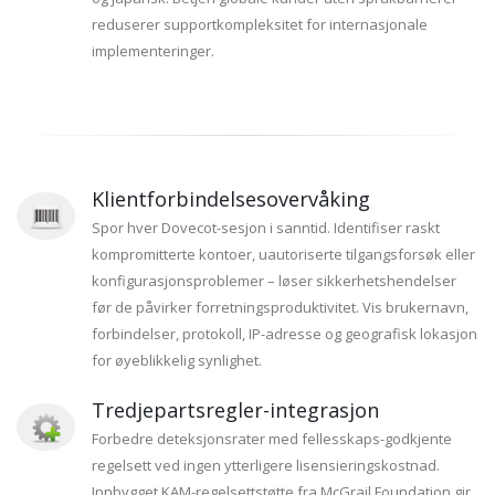
reduserer supportkompleksitet for internasjonale
implementeringer.
Klientforbindelsesovervåking
Spor hver Dovecot-sesjon i sanntid. Identifiser raskt
kompromitterte kontoer, uautoriserte tilgangsforsøk eller
konfigurasjonsproblemer – løser sikkerhetshendelser
før de påvirker forretningsproduktivitet. Vis brukernavn,
forbindelser, protokoll, IP-adresse og geografisk lokasjon
for øyeblikkelig synlighet.
Tredjepartsregler-integrasjon
Forbedre deteksjonsrater med fellesskaps-godkjente
regelsett ved ingen ytterligere lisensieringskostnad.
Innbygget KAM-regelsettstøtte fra McGrail Foundation gir