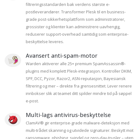
filtreringsstandarden bak verdens største e-
postleverandører. Transformer Plesk til en business-
grade post-sikkerhetsplattform som administratorer,
grossister og klienter kan administrere uavhengig,
reduserer support-overhead samtidig som enterprise-
beskyttelse leveres.
Avansert anti-spam-motor
Warden aktiverer alle 25+ premium SpamAssassin®-
plugins med komplett Plesk-integrasjon. Kontroller DKIM,
SPF, DCC, Pyzor, Razor2, ASN-reputasjon, Bayesiansk
filtrering og mer – direkte fra grensesnittet. Lever renere
innbokser slik at teamet ditt spilder mindre tid på søppel
e-post.
Multi-lags antivirus-beskyttelse
ClamAV® gir enterprise-grade malware-deteksjon med
multi-trådet skanning og utvidede signaturer. Beskytt mot
ransomware, phishing, svindel og zero-day-trusler – uten