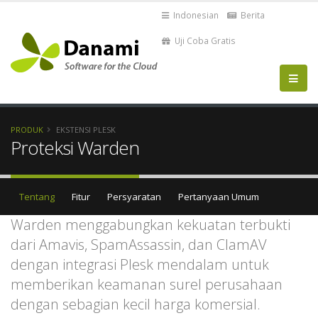
Indonesian
Berita
Uji Coba Gratis
PRODUK
EKSTENSI PLESK
Proteksi Warden
Tentang
Fitur
Persyaratan
Pertanyaan Umum
Warden menggabungkan kekuatan terbukti
dari Amavis, SpamAssassin, dan ClamAV
dengan integrasi Plesk mendalam untuk
memberikan keamanan surel perusahaan
dengan sebagian kecil harga komersial.