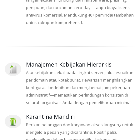
tangan ekstensi. Lindungi dari ransomware, phishing,
penipuan, dan ancaman zero-day—tanpa biaya lisensi
antivirus komersial. Mendukung 40+ pemindai tambahan
untuk cakupan komprehensif.
Manajemen Kebijakan Hierarkis
Atur kebijakan sekali pada tingkat server, lalu sesuaikan
per domain atau kotak surat. Pewarisan menghilangkan
konfigurasi berlebihan dan menghemat jam pekerjaan
administratif—memastikan perlindungan konsisten di
seluruh organisasi Anda dengan pemeliharaan minimal.
Karantina Mandiri
Berikan pelanggan dan karyawan akses langsung untuk
mengelola pesan yang dikarantina. Positif palsu
diselesaikan dalam hitungan detik—bukan tiket