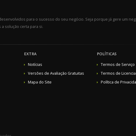
esenvolvidos para o sucesso do seu negócio. Seja porque já gere um ne
a solução certa para si.
EXTRA
POLÍTICAS
Notícias
Termos de Serviço
Versões de Avaliação Gratuitas
Termos de Licenci
Mapa do Site
Política de Privacid
rvados.