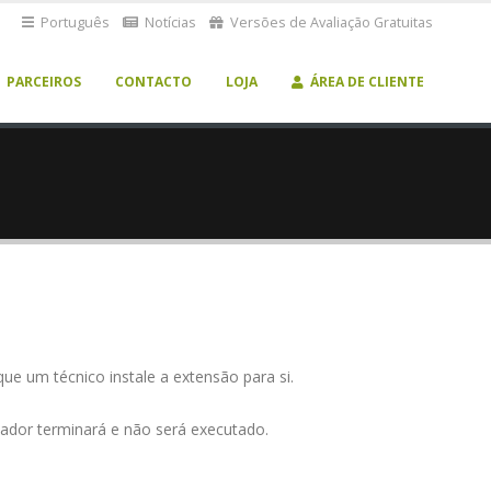
Português
Notícias
Versões de Avaliação Gratuitas
PARCEIROS
CONTACTO
LOJA
ÁREA DE CLIENTE
ue um técnico instale a extensão para si.
alador terminará e não será executado.