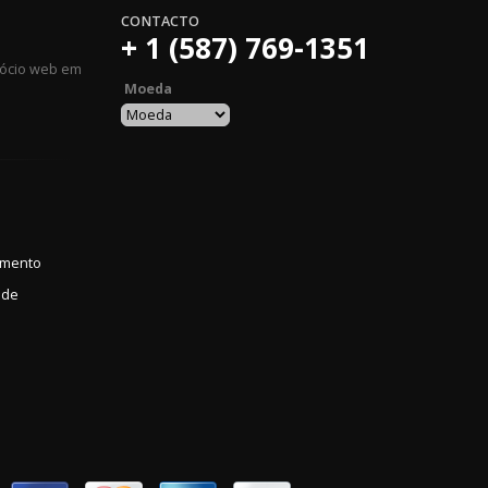
CONTACTO
+ 1 (587) 769-1351
gócio web em
Moeda
amento
ade