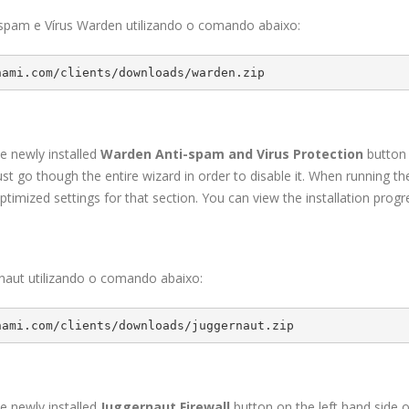
-spam e Vírus Warden utilizando o comando abaixo:
nami.com/clients/downloads/warden.zip
the newly installed
Warden Anti-spam and Virus Protection
button 
st go though the entire wizard in order to disable it. When running the 
timized settings for that section. You can view the installation pro
rnaut utilizando o comando abaixo:
nami.com/clients/downloads/juggernaut.zip
the newly installed
Juggernaut Firewall
button on the left hand side o