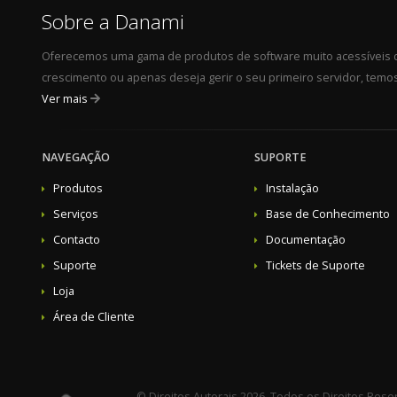
Sobre a Danami
Oferecemos uma gama de produtos de software muito acessíveis d
crescimento ou apenas deseja gerir o seu primeiro servidor, temos 
Ver mais
NAVEGAÇÃO
SUPORTE
Produtos
Instalação
Serviços
Base de Conhecimento
Contacto
Documentação
Suporte
Tickets de Suporte
Loja
Área de Cliente
© Direitos Autorais 2026. Todos os Direitos Rese