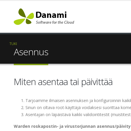
TUKI
Asennus
Miten asentaa tai päivittää
Tarjoamme ilmaisen asennuksen ja konfiguroinnin kaikille
Sinun on oltava root-käyttäjä voidaksesi suorittaa kome
Asentajan on läpäistävä kaikki validointitestit (muistites
Warden roskapostin- ja virustorjunnan asennus/päivity