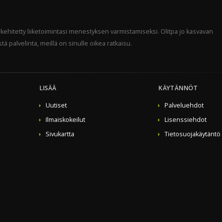
 kehitetty liiketoimintasi menestyksen varmistamiseksi. Olitpa jo kasvavan
tä palvelinta, meillä on sinulle oikea ratkaisu.
LISÄÄ
KÄYTÄNNÖT
Uutiset
Palveluehdot
Ilmaiskokeilut
Lisenssiehdot
Sivukartta
Tietosuojakäytäntö