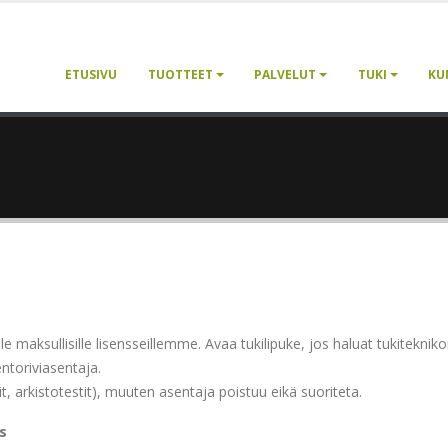
ETUSIVU
TUOTTEET
PALVELUT
TUKI
KU
 maksullisille lisensseillemme. Avaa tukilipuke, jos haluat tukitekni
ntoriviasentaja.
tit, arkistotestit), muuten asentaja poistuu eikä suoriteta.
s