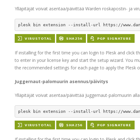
Ylläpitäjät voivat asentaa/päivittää Warden roskapostin- ja vir
plesk bin extension --install-url https://www.da
If installing for the first time you can login to Plesk and click 
to enter in your license key and start the setup wizard. You mu
the recommended settings for each page to apply the Plesk op
Juggernaut-palomuurin asennus/päivitys
Ylläpitäjät voivat asentaa/päivittää Juggernaut-palomuurin all
plesk bin extension --install-url https://www.da
If installing for the first time you can login to Plesk and click 