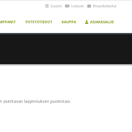
Suomi
Uutiset
Ilmaiskokeilut
MPPANIT
YHTEYSTIEDOT
KAUPPA
ASIAKASALUE
kon asentavan laajennuksen puolestasi.