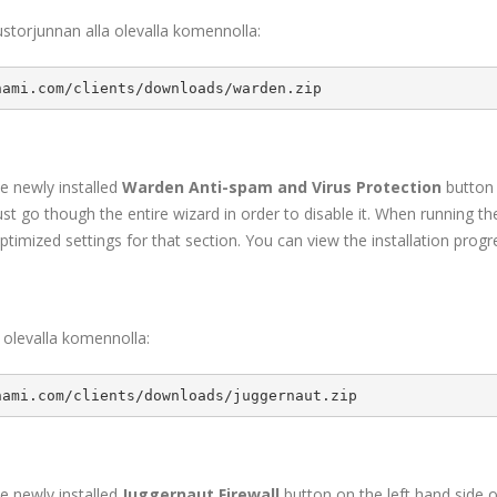
ustorjunnan alla olevalla komennolla:
nami.com/clients/downloads/warden.zip
the newly installed
Warden Anti-spam and Virus Protection
button 
st go though the entire wizard in order to disable it. When running the 
timized settings for that section. You can view the installation pro
a olevalla komennolla:
nami.com/clients/downloads/juggernaut.zip
the newly installed
Juggernaut Firewall
button on the left hand side o