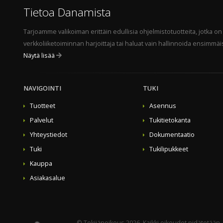
Tietoa Danamista
Tarjoamme valikoiman erittäin edullisia ohjelmistotuotteita, jotka on
verkkoliiketoiminnan harjoittaja tai haluat vain hallinnoida ensimmäis
Näytä lisää
NAVIGOINTI
TUKI
Tuotteet
Asennus
Palvelut
Tukitietokanta
Yhteystiedot
Dokumentaatio
Tuki
Tukilipukkeet
Kauppa
Asiakasalue
© Tekijänoikeus 2026. Kaikki oikeudet pidätetään.