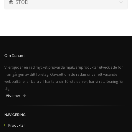
STÖD
Om Danami
Vi erbjuder en rad mycket prisvärda mjukvaruprodukter utvecklade för
framgången av ditt företag. Oavsett om du redan driver ett växande
webbaffär eller bara vill hantera din första server, har vi rätt lösning för
dig.
Visa mer
NAVIGERING
Produkter