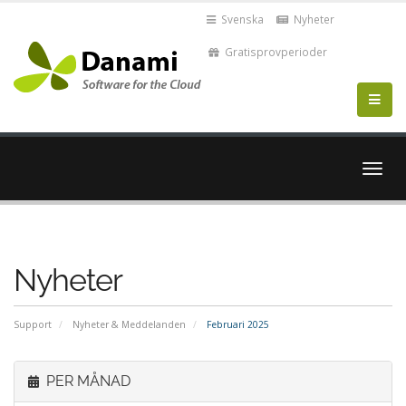
Svenska
Nyheter
Gratisprovperioder
Växla
navig
Nyheter
Support
Nyheter & Meddelanden
Februari 2025
PER MÅNAD