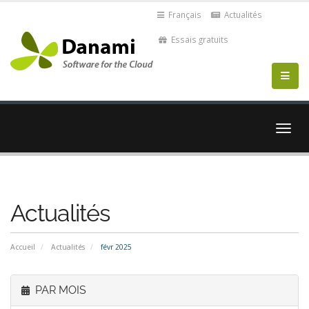
Français
Actualités
Essais gratuits
Bascu
la
navig
Actualités
Accueil
Actualités
févr 2025
PAR MOIS