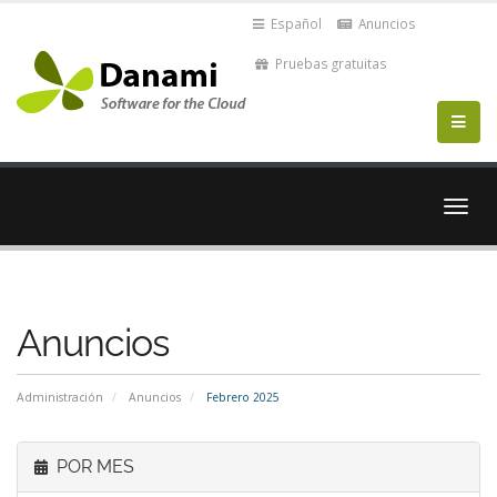
Español
Anuncios
Pruebas gratuitas
Alter
Nave
Anuncios
Administración
Anuncios
Febrero 2025
POR MES