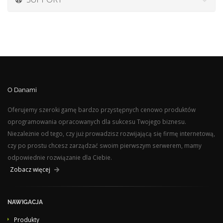
O Danami
Oferujemy szeroki gamę bardzo przystępnych cenowo produktów
oprogramowania opracowanych dla sukcesu Twojego biznesu.
Niezależnie od tego, czy już prowadzisz rozwijającą się firmę internetową,
czy po prostu chcesz zarządzać swoim pierwszym serwerem, mamy
odpowiednie rozwiązanie dla Ciebie.
Zobacz więcej
NAWIGACJA
Produkty