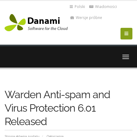
Polski
Wiadomości
Wersje próbne
Przeł
nawig
Warden Anti-spam and
Virus Protection 6.01
Released
Strona główna portalu
Ogłoszenia