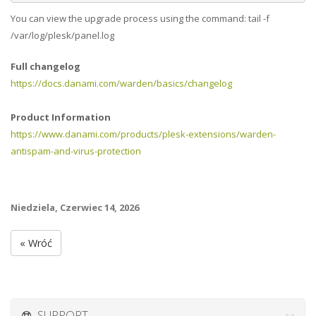
You can view the upgrade process using the command: tail -f
/var/log/plesk/panel.log
Full changelog
https://docs.danami.com/warden/basics/changelog
Product Information
https://www.danami.com/products/plesk-extensions/warden-
antispam-and-virus-protection
Niedziela, Czerwiec 14, 2026
« Wróć
SUPPORT