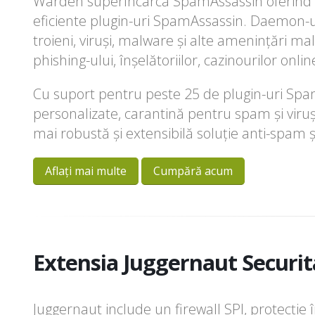
Warden superîncarcă SpamAssassin oferind o 
eficiente plugin-uri SpamAssassin. Daemon-
troieni, viruși, malware și alte amenințări ma
phishing-ului, înșelătoriilor, cazinourilor onli
Cu suport pentru peste 25 de plugin-uri Spa
personalizate, carantină pentru spam și viruș
mai robustă și extensibilă soluție anti-spam ș
Aflați mai multe
Cumpără acum
Extensia Juggernaut Securita
Juggernaut include un firewall SPI, protecție 