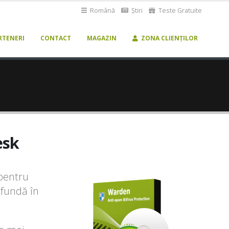
Română
Știri
Teste Gratuite
RTENERI
CONTACT
MAGAZIN
ZONA CLIENȚILOR
esk
 pentru
ofundă în