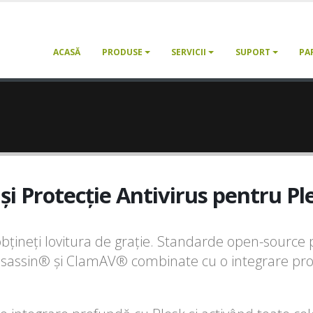
ACASĂ
PRODUSE
SERVICII
SUPORT
PA
i Protecție Antivirus pentru Pl
obțineți lovitura de grație. Standarde open-source
Assassin® și ClamAV® combinate cu o integrare pr