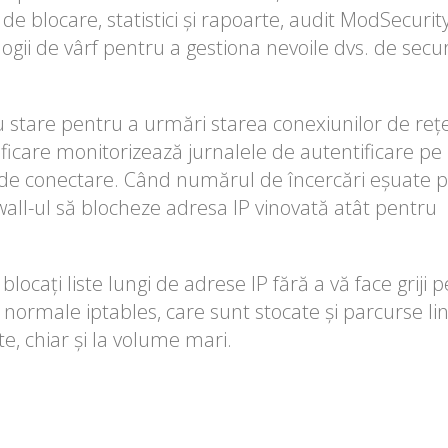
 de blocare, statistici și rapoarte, audit ModSecurit
logii de vârf pentru a gestiona nevoile dvs. de secur
u stare pentru a urmări starea conexiunilor de reț
ficare monitorizează jurnalele de autentificare pe
e de conectare. Când numărul de încercări eșuate 
ewall-ul să blocheze adresa IP vinovată atât pentru
locați liste lungi de adrese IP fără a vă face grij
normale iptables, care sunt stocate și parcurse lini
te, chiar și la volume mari.