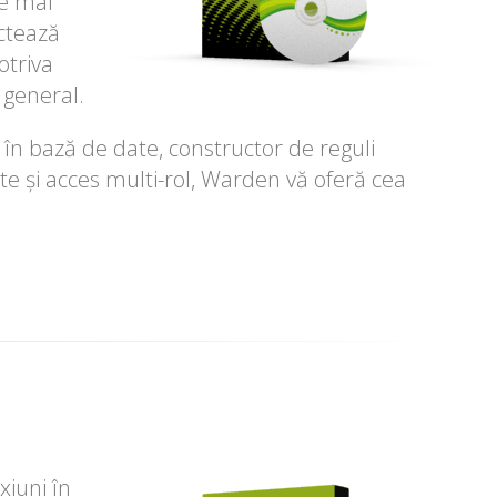
le mai
ctează
otriva
m general.
în bază de date, constructor de reguli
te și acces multi-rol, Warden vă oferă cea
xiuni în