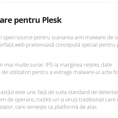
are pentru Plesk
ul open-source pentru scanarea anti-malware de l
terfață web prietenoasă concepută special pentru
n mai multe surse: IPS la marginea rețelei, date
 utilizatori pentru a extrage malware-ul activ fol
e astăzi este unic față de suita standard de detect
em de operare, rootkit-uri și viruși tradiționali care
zator, care servește ca platformă de atac.