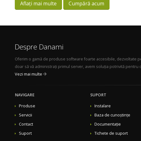
Aflați mai multe
Cumpără acum
Despre Danami
Oferim o gamă de produse software foarte accesibile, dezvoltate pent
doar să vă administrați primul server, avem soluția potrivită pentr
Vezi mai multe
NAVIGARE
SUPORT
Produse
Instalare
Servicii
Baza de cunoștințe
Contact
Documentație
Suport
Tichete de suport