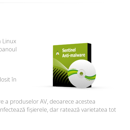
a Linux
 panoul
osit în
are a produselor AV, deoarece acestea
 infectează fișierele, dar ratează varietatea tot