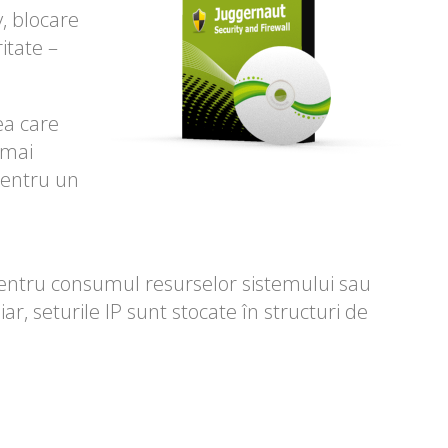
y, blocare
itate –
ea care
 mai
pentru un
i pentru consumul resurselor sistemului sau
ar, seturile IP sunt stocate în structuri de