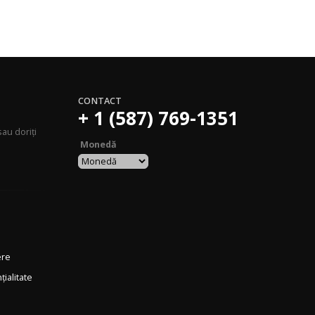
CONTACT
+ 1 (587) 769-1351
au doriți
Monedă
ere
țialitate