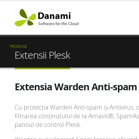
PRODUSE
Extensii Plesk
Extensia Warden Anti-spam ș
Cu protecția Warden Anti-spam și Antivirus, 
filtrarea conținutului de la Amavis®, Spam
panoul de control Plesk.