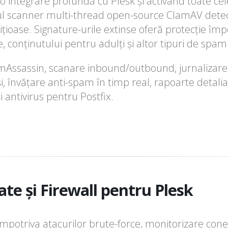
integrare profundă cu Plesk și activând toate ce
ul scanner multi-thread open-source ClamAV dete
lițioase. Signature-urile extinse oferă protecție împ
ne, conținutului pentru adulți și altor tipuri de spa
mAssassin, scanare inbound/outbound, jurnalizare 
i, învățare anti-spam în timp real, rapoarte detalia
i antivirus pentru Postfix.
te și Firewall pentru Plesk
împotriva atacurilor brute-force, monitorizare cone