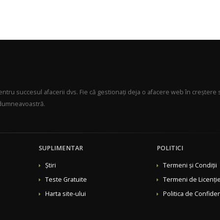
ru succesul afacerii dvs. Fie că gestionați deja o afacere web în creștere s
u dumneavoastră.
SUPLIMENTAR
POLITICI
Știri
Termeni și Condiții
Teste Gratuite
Termeni de Licenți
Harta site-ului
Politica de Confiden