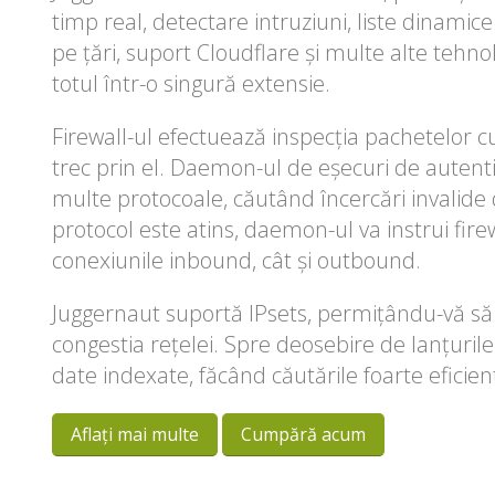
timp real, detectare intruziuni, liste dinamice
pe țări, suport Cloudflare și multe alte tehno
totul într-o singură extensie.
Firewall-ul efectuează inspecția pachetelor c
trec prin el. Daemon-ul de eșecuri de autenti
multe protocoale, căutând încercări invalid
protocol este atins, daemon-ul va instrui fir
conexiunile inbound, cât și outbound.
Juggernaut suportă IPsets, permițându-vă să b
congestia rețelei. Spre deosebire de lanțurile 
date indexate, făcând căutările foarte eficien
Aflați mai multe
Cumpără acum