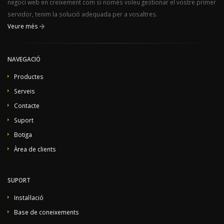
negoci web en creixement com si només voleu gestionar el vostre primer
servidor, tenim la solució adequada per a vosaltres.
Veure més
NAVEGACIÓ
Productes
Serveis
Contacte
Suport
Botiga
Àrea de clients
SUPORT
Instal·lació
Base de coneixements