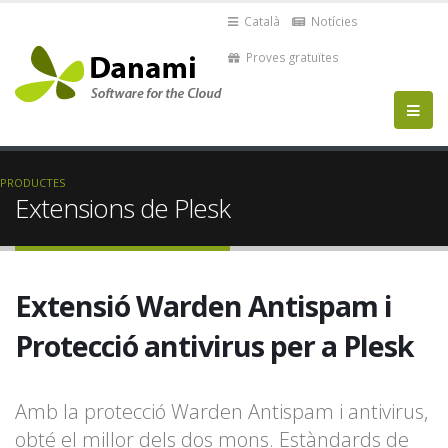
Català
Notícies
Proves gratuïtes
PRODUCTES
Extensions de Plesk
Extensió Warden Antispam i
Protecció antivirus per a Plesk
Amb la protecció Warden Antispam i antivirus,
obté el millor dels dos mons. Estàndards de