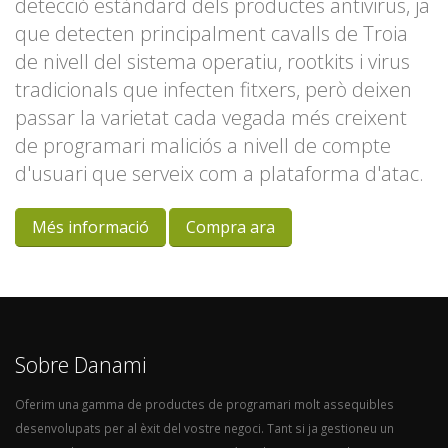
detecció estàndard dels productes antivirus, ja
que detecten principalment cavalls de Troia
de nivell del sistema operatiu, rootkits i virus
tradicionals que infecten fitxers, però deixen
passar la varietat cada vegada més creixent
de programari maliciós a nivell de compte
d'usuari que serveix com a plataforma d'atac.
Més informació
Compra ara
Sobre Danami
Oferim una gamma de productes de programari molt assequibles
desenvolupats per al èxit del vostre negoci. Tant si ja gestioneu un