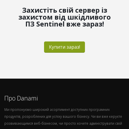
Захистіть свій сервер із
захистом від шкідливого
ПЗ Sentinel вже зараз!
Купити зараз!
Про Danami
Ми пропонуємо широкий асортимент доступних програмних
продуктів, розроблених для успіху вашого бізнесу. Чи ви вже керуєте
розвивающимся веб-бізнесом, чи просто хочете адмініструвати свій