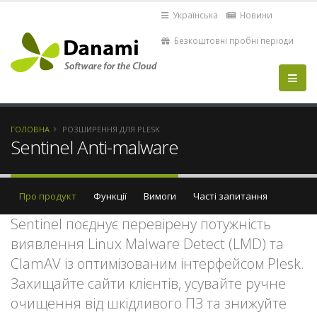
Українська
Новини
Безкоштовні пробні періоди
ГОЛОВНА
РОЗШИРЕННЯ ДЛЯ PLESK
Sentinel Anti-malware
Про продукт
Функції
Вимоги
Часті запитання
Sentinel поєднує перевірену потужність
виявлення Linux Malware Detect (LMD) та
ClamAV із оптимізованим інтерфейсом Plesk.
Захищайте сайти клієнтів, усувайте ручне
очищення від шкідливого ПЗ та знижуйте