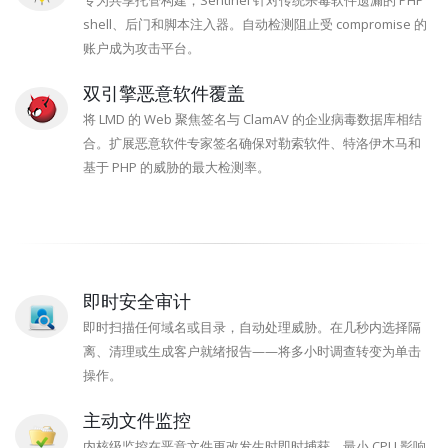
专为共享托管构建，Sentinel 针对传统杀毒软件遗漏的 PHP
shell、后门和脚本注入器。自动检测阻止受 compromise 的
账户成为攻击平台。
双引擎恶意软件覆盖
将 LMD 的 Web 聚焦签名与 ClamAV 的企业病毒数据库相结
合。扩展恶意软件专家签名确保对勒索软件、特洛伊木马和
基于 PHP 的威胁的最大检测率。
即时安全审计
即时扫描任何域名或目录，自动处理威胁。在几秒内选择隔
离、清理或生成客户就绪报告——将多小时调查转变为单击
操作。
主动文件监控
内核级监控在恶意文件更改发生时即时捕获。最小 CPU 影响