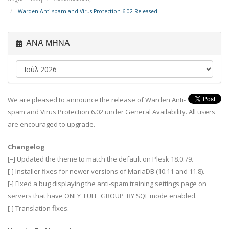
Warden Anti-spam and Virus Protection 6.02 Released
ΑΝΆ ΜΉΝΑ
We are pleased to announce the release of Warden Anti-
spam and Virus Protection 6.02 under General Availability. All users
are encouraged to upgrade.
Changelog
[=] Updated the theme to match the default on Plesk 18.0.79.
[-] Installer fixes for newer versions of MariaDB (10.11 and 11.8).
[-] Fixed a bug displaying the anti-spam training settings page on
servers that have ONLY_FULL_GROUP_BY SQL mode enabled.
[-] Translation fixes.