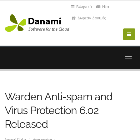
Ελληνικά
Νέα
Δωρεάν Δοκιμές
Εναλ
πλοή
Warden Anti-spam and
Virus Protection 6.02
Released
Αρχική Πύλη
Ανακοινώσεις