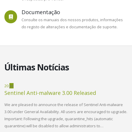
Documentação
Consulte os manuais dos nossos produtos, informações
do registo de alterações e documentação de suporte.
Últimas Notícias
20
Jul
02
Sentinel Anti-malware 3.00 Released
W
R
We are pleased to announce the release of Sentinel Anti-malware
3.00 under General Availability. All users are encouraged to upgrade.
d
We
Important: Following the upgrade, quarantine_hits (automatic
Vi
quarantine) will be disabled to allow administrators to…
h
en
O EMAIL DO PLESK AVANÇA PARA O