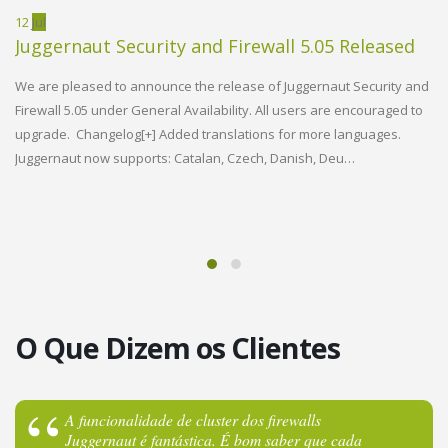
th
MUNDO EMPRESARIAL
12
Jul
Juggernaut Security and Firewall 5.05 Released
14
Warden
W
We are pleased to announce the release of Juggernaut Security and
R
Firewall 5.05 under General Availability. All users are encouraged to
Anti-spam
upgrade. Changelog[+] Added translations for more languages.
d
We
Juggernaut now supports: Catalan, Czech, Danish, Deu…
Vi
& Virus
re
en
la
Protection
Version 6.02 Released! New Languages, Bug
fixes, and More!
O Que Dizem os Clientes
Saiba Mais
A funcionalidade de cluster dos firewalls
Juggernaut é fantástica. É bom saber que cada