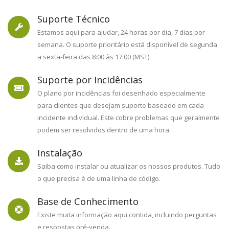
Suporte Técnico
Estamos aqui para ajudar, 24 horas por dia, 7 dias por
SEGURANÇA DE ALTO NÍVEL PARA O
semana. O suporte prioritário está disponível de segunda
PLESK
a sexta-feira das 8:00 às 17:00 (MST).
Juggernaut
Suporte por Incidências
O plano por incidências foi desenhado especialmente
Security &
para clientes que desejam suporte baseado em cada
incidente individual. Este cobre problemas que geralmente
podem ser resolvidos dentro de uma hora.
Firewall
Instalação
Saiba como instalar ou atualizar os nossos produtos. Tudo
Version 5.05 Released! New Languages, Bug
o que precisa é de uma linha de código.
fixes, and More!
Base de Conhecimento
Saiba Mais
Existe muita informação aqui contida, incluindo perguntas
e respostas pré-venda.