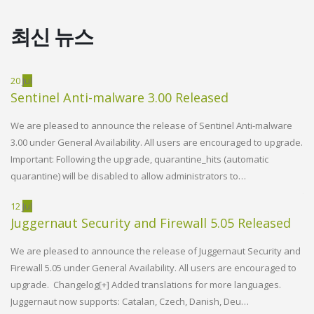
최신 뉴스
20
Jul
02
Sentinel Anti-malware 3.00 Released
W
R
We are pleased to announce the release of Sentinel Anti-malware
3.00 under General Availability. All users are encouraged to upgrade.
d
We
Important: Following the upgrade, quarantine_hits (automatic
Vi
quarantine) will be disabled to allow administrators to…
h
en
th
12
Jul
Juggernaut Security and Firewall 5.05 Released
14
W
We are pleased to announce the release of Juggernaut Security and
R
Firewall 5.05 under General Availability. All users are encouraged to
기업용 Plesk 이메일 솔루션
upgrade. Changelog[+] Added translations for more languages.
d
We
Juggernaut now supports: Catalan, Czech, Danish, Deu…
Vi