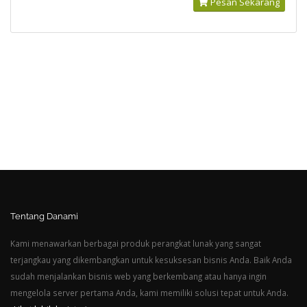
Pesan Sekarang
Tentang Danami
Kami menawarkan berbagai produk perangkat lunak yang sangat
terjangkau yang dikembangkan untuk kesuksesan bisnis Anda. Baik Anda
sudah menjalankan bisnis web yang berkembang atau hanya ingin
mengelola server pertama Anda, kami memiliki solusi tepat untuk Anda.