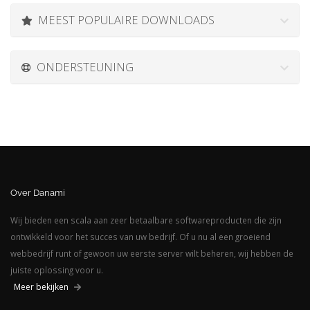
MEEST POPULAIRE DOWNLOADS
ONDERSTEUNING
Over Danami
Wij bieden een scala aan zeer betaalbare softwareproducten die zijn
ontwikkeld voor het succes van uw bedrijf. Of u nu al een groeiend
webbedrijf runt of gewoon uw eerste server wilt beheren, wij hebben de
juiste oplossing voor u.
Meer bekijken