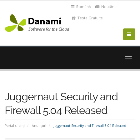
Română
Noutăți
Teste Gratuite
Navi
Togg
Juggernaut Security and
Firewall 5.04 Released
Portal clienți
Anunțuri
Juggernaut Security and Firewall 5.04 Released