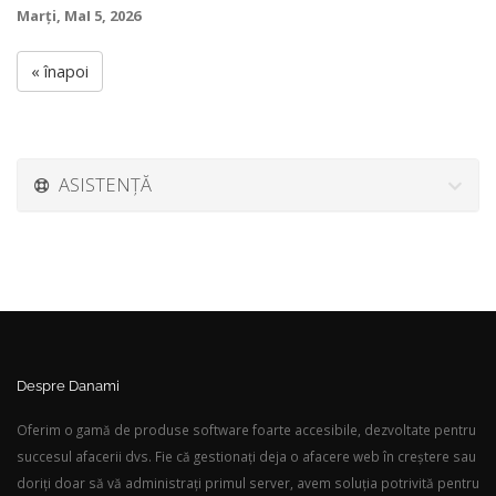
Marți, MaI 5, 2026
« înapoi
ASISTENȚĂ
Despre Danami
Oferim o gamă de produse software foarte accesibile, dezvoltate pentru
succesul afacerii dvs. Fie că gestionați deja o afacere web în creștere sau
doriți doar să vă administrați primul server, avem soluția potrivită pentru