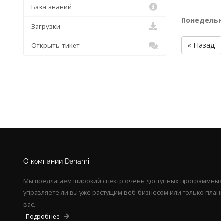
База знаний
Понедельн
Загрузки
« Назад
Открыть тикет
О компании Danami
Мы предлагаем широкий спектр очень доступных программных 
управляете ли вы уже растущим веб-бизнесом или только пла
вас.
Подробнее