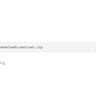
/downloads/sentinel.zip
.log