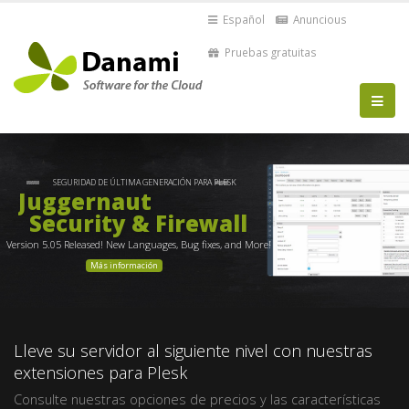
Español
Anuncious
Pruebas gratuitas
SEGURIDAD DE ÚLTIMA GENERACIÓN PARA PLESK
Juggernaut
Security & Firewall
Version 5.05 Released! New Languages, Bug fixes, and More!
Más información
Lleve su servidor al siguiente nivel con nuestras
extensiones para Plesk
Consulte nuestras opciones de precios y las características