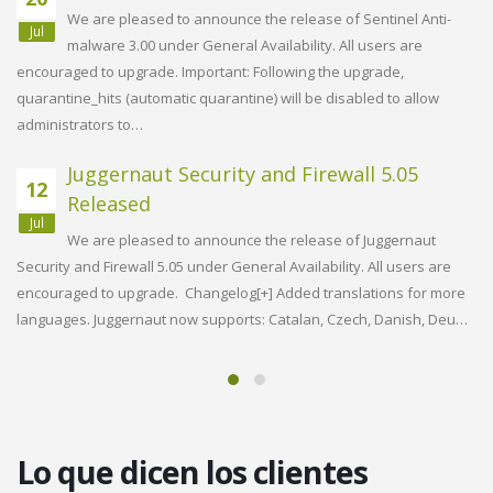
We are pleased to announce the release of Sentinel Anti-
Jul
malware 3.00 under General Availability. All users are
encouraged to upgrade. Important: Following the upgrade,
s
sp
quarantine_hits (automatic quarantine) will be disabled to allow
ar
administrators to…
ma
Juggernaut Security and Firewall 5.05
12
Released
Jul
We are pleased to announce the release of Juggernaut
Security and Firewall 5.05 under General Availability. All users are
s
sp
encouraged to upgrade. Changelog[+] Added translations for more
ar
languages. Juggernaut now supports: Catalan, Czech, Danish, Deu…
D…
mo
Lo que dicen los clientes