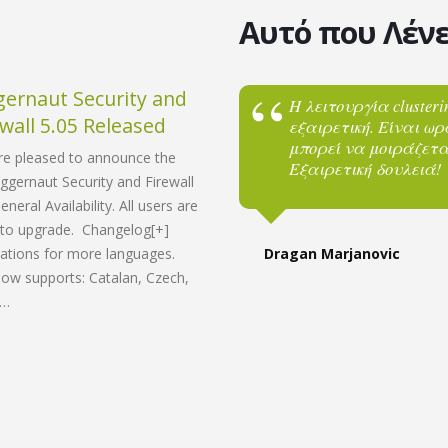
Αυτό που Λένε
gernaut Security and
Warden Anti-spam a
στών αποκλεισμού
Η λειτουργία cluster
02
ewall 5.05 Released
Virus Protection 6.02
τη μαγεία της στο
εξαιρετική. Είναι ωρ
Jul
DNSBL έχουν μειώσει
μπορεί να μοιράζεται
Released
re pleased to announce the
ox μου.
Εξαιρετική δουλειά!
uggernaut Security and Firewall
We are pleased to announce the rel
.
neral Availability. All users are
Warden Anti-spam and Virus Protecti
to upgrade. Changelog[+]
under General Availability. All users a
ations for more languages.
Dragan Marjanovic
encouraged to upgrade. Changelog[
ow supports: Catalan, Czech,
Updated the theme to match the def
u…
Plesk 18.0.79.[-] Installer fixes for n