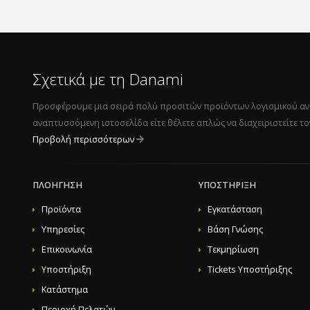
Σχετικά με τη Danami
Προσφέρουμε μια σειρά πολύ προσιτών προϊόντων λογισμικού αναπτ
αναπτυσσόμενη ιστοσελίδα είτε θέλετε απλώς να διαχειριστείτε τ
Προβολή περισσότερων
ΠΛΟΉΓΗΣΗ
ΥΠΟΣΤΉΡΙΞΗ
Προϊόντα
Εγκατάσταση
Υπηρεσίες
Βάση Γνώσης
Επικοινωνία
Τεκμηρίωση
Υποστήριξη
Tickets Υποστήριξης
Κατάστημα
Περιοχή Πελατών