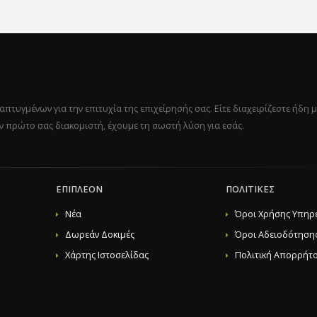
υγμένων για την επιτυχία της επιχείρησής σας. Είτε διαχειρίζεστε ήδη μ
ον πρώτο σας διακομιστή, έχουμε τη σωστή λύση για εσάς.
ΕΠΙΠΛΈΟΝ
ΠΟΛΙΤΙΚΈΣ
Νέα
Όροι Χρήσης Υπηρ
Δωρεάν Δοκιμές
Όροι Αδειοδότηση
Χάρτης Ιστοσελίδας
Πολιτική Απορρήτ