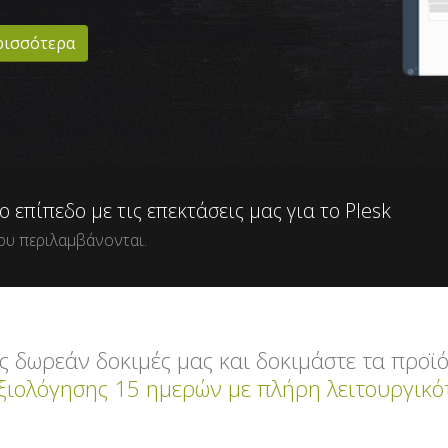
ρισσότερα
επίπεδο με τις επεκτάσεις μας για το Plesk
που περιλαμβάνονται.
ς δωρεάν δοκιμές μας και δοκιμάστε τα προ
αξιολόγησης 15 ημερών με πλήρη λειτουργικότ