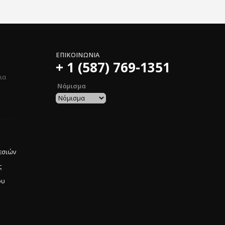
ΕΠΙΚΟΙΝΩΝΊΑ
+ 1 (587) 769-1351
ια
Νόμισμα
εσιών
ς
ου