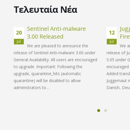
Τελευταία Νέα
nd
Sentinel Anti-malware
Jug
Ω και παρεμπιπτόντως... η νέα λειτουργία λι
20
12
3.00 Released
Fir
είναι εξαιρετική. Μου αρέσει πολύ που κάνει 
Jul
Jul
παρασκήνιο. Οι δοκιμές με κάποιες εγγραφές 
We are pleased to announce the
We a
δραματικά τα ανεπιθύμητα μηνύματα στο inb
release of Sentinel Anti-malware 3.00 under
release of J
ase of
Χειροκρότημα για αυτή την εξαιρετική έκδοση
General Availability. All users are encouraged
5.05 under Ge
on 6.01
to upgrade. Important: Following the
encouraged 
e
upgrade, quarantine_hits (automatic
Added transl
+]
Dennis Klemmer
quarantine) will be disabled to allow
Juggernaut n
s.
administrators to…
Danish, De
h,